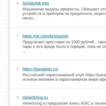
Schetchik.info
6
Мошенники кидалы аферисты. Обещают отп
устройств и приборов по предоплате, мороч
неско...
https://vk.com/krosssme
7
Предлагают кроссовки по 1500 рублей , зака
пары и все вроде было в порядке, пока не п
...
https://paraplan.ru/
8
Российский парапланерный клуб https://parap
основан великим в парапланерном мире афе
minerlizing.ru
9
minerlizing.ru предлагает взять ASIC в лизин