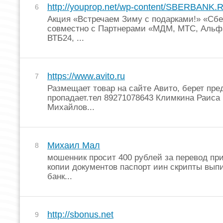
http://youprop.net/wp-content/SBERBANK.
6
Акция «Встречаем Зиму с подарками!» «Сб
совместно с Партнерами «МДМ, МТС, Альф
ВТБ24, ...
https://www.avito.ru
7
Размещает товар на сайте Авито, берет пре
пропадает.тел 89271078643 Климкина Раиса
Михайлов...
Михаил Мал
8
мошенник просит 400 рублей за перевод пр
копии документов паспорт иин скрипты выпи
банк...
http://sbonus.net
9