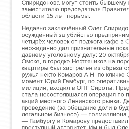
Спиридонова могут стоить бывшему
заместителю председателя Правите
области 15 лет тюрьмы.
Недавно заключённый Олег Спиридо
осуждённый за убийство предприним
четырёх человек от поджога кафе в О
неожиданно дал признательные пока
давнему уголовному делу: 20 октября
Омске, в городке Нефтяников на пор
квартиры был застрелен из обреза о
ружья некто Комаров А.Н. по кличке 
момент Юрий Гамбург, по оператив
милиции, входил в ОПГ Сироты. Пре
стала несостоявшаяся операция по 
акций местного Ленинского рынка. Д
проведение (за обещание доли в бу
легальном бизнесе) — полмиллиона
— Гамбургу и Комарову предоставил
преступный авторитет. Им и был Ол