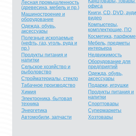
Канцтовары, товары
Лесная промышленность
офиса
(древесина, мебель и пр.)
Книги, CD, DVD, ауди
Машиностроение и
видео
оборудование
Компьютеры,
Одежда, обувь,
комплектющие, ПО
аксессуары
Косметика, парфюм
Полезные ископаемые
(нефть, газ, уголь, руда и
Мебель, предметы
пр.)
интерьера
Продукты питания и
Недвижимость
напитки
Оборудование для
Сельское хозяйство и
предприятий
рыболовство
Одежда, обувь,
Стройматериалы, стекло
аксессуары
Табачное производство
Подарки, игрушки
Химия
Продукты питания и
напитки
Электроника, бытовая
техника
Спорттовары
Энергетика
Супермаркеты
Автомобили, запчасти
Хозтовары