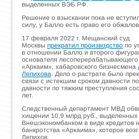
выделенных ВЭБ.РФ.
Решение о взыскании пока не вступи
силу, у Балло есть право его обжалов
17 февраля 2022 г. Мещанский суд
Москвы
прекратил производство
по у
в отношении Балло и второго фигур
основателя лесоперерабатывающего
«Аркаим», хабаровского бизнесмена
Лепихова
. Дело о растрате было пре
связи с истекшим сроком давности по
давности по тяжким преступления со
лет.
Следственный департамент МВД обви
хищении 10,9 млрд руб., выделенных
Внешэкономбанком в виде кредитов н
банкротства «Аркаима», которое воз
Лепихов.