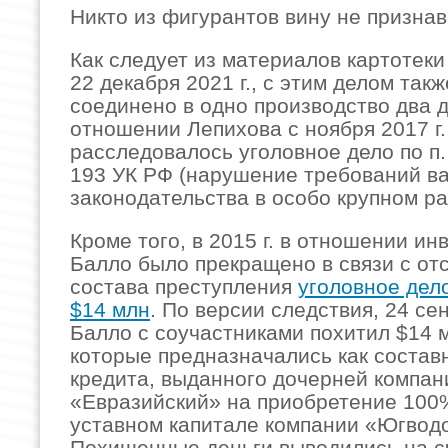
Никто из фигурантов вину не признав
Как следует из материалов картотеки
22 декабря 2021 г., с этим делом так
соединено в одно производство два д
отношении Лепихова с ноября 2017 г.
расследовалось уголовное дело по п. «
193 УК РФ (нарушение требований в
законодательства в особо крупном ра
Кроме того, в 2015 г. в отношении ин
Балло было прекращено в связи с от
состава преступления
уголовное дел
$14 млн
. По версии следствия, 24 сен
Балло с соучастниками похитил $14 м
которые предназначались как состав
кредита, выданного дочерней компа
«Евразийский» на приобретение 100
уставном капитале компании «Югвод
Похищенные деньги выводились на с