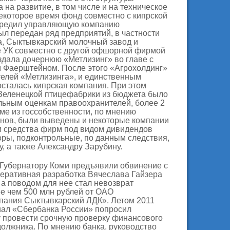
 на развитие, в том числе и на техническое
екоторое время фонд совместно с кипрской
 учредил управляющую компанию
ыл передан ряд предприятий, в частности
, Сыктывкарский молочный завод и
 УК совместно с другой офшорной фирмой
создала дочернюю «Метлизинг» во главе с
 Фаерштейном. После этого «Агрохолдинг»
телей «Метлизинга», и единственным
сталась кипрская компания. При этом
 Зеленецкой птицефабрики из бюджета было
льным оценкам правоохранителей, более 2
еме из госсобственности, по мнению
нов, были выведены и некоторые компании
ом средства фирм под видом дивидендов
ры, подконтрольные, по данным следствия,
, а также Александру Зарубину.
, "Губернатору Коми предъявили обвинение с
еративная разработка Вячеслава Гайзера
, а поводом для нее стал невозврат
ее чем 500 млн рублей от ОАО
ания Сыктывкарский ЛДК». Летом 2011
иал «Сбербанка России» попросил
 провести срочную проверку финансового
олжника. По мнению банка, руководство