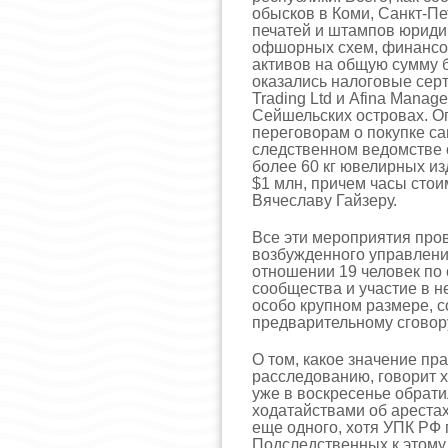
обысков в Коми, Санкт-Пе
печатей и штампов юриди
офшорных схем, финансо
активов на общую сумму б
оказались налоговые сер
Trading Ltd и Afina Manag
Сейшельских островах. О
переговорам о покупке са
следственном ведомстве 
более 60 кг ювелирных из
$1 млн, причем часы сто
Вячеславу Гайзеру.
Все эти мероприятия пров
возбужденного управлени
отношении 19 человек по 
сообщества и участие в не
особо крупном размере, 
предварительному сговор
О том, какое значение пр
расследованию, говорит х
уже в воскресенье обрат
ходатайствами об ареста
еще одного, хотя УПК РФ 
Подследственных к этому 