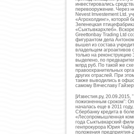
инвестировались средства
перевооружение. Через н
Nevest Imvestement Ltd.
«Агрохолдинг», которой б
Зеленецкая птицефабрика
«Сыктывкархлеб». Вскоре
Greettonbay Trading Ltd 
фигурантом дела Антоном
вышел из состава учреди
владельцем агроактивов о
только на реконструкцию
выделено, по предварите
млрд руб. По такой же сх
правоохранительных орга
других отраслей. При эт
также выводились в офшо
самому Вячеславу Гайзеру
[Известия.ру, 20.09.2015
пожизненным сроком": Оп
началась еще в 2011 году
Сбербанку кредита в бол
«Лесопромышленная комп
года Сыктывкарский фил
генпрокурора Юрия Чайку
положения предприятия-д