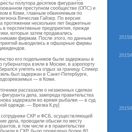
ресты полутора десятков фигурантов
низованном преступном сообществе (ОПС) и
вом в Коми, главным обвиняемым по
региона Вячеслав Гайзер. По версии
на протяжении нескольких лет бюджетные
ь в перспективные предприятия, прежде
тики, которые затем продавались
2015/
никами фирмам. После этого, по данным
едприятий выводились в офшорные фирмы
дивидендов.
2015/
инство его подельников были задержаны в
 губернатора взяли в Москве, в аэропорту
бирался улететь на отдых за границу. Спикер
зель был задержан в Санкт-Петербурге,
подозреваемых — в Коми.
сточники рассказали о незаконных сделках
го фигуранта дела, зампреда правительства
нова задержали во время рыбалки — в суд
ой одежде. — Врезка К.ру]
2015/
 сотрудники СКР и ФСБ, осуществляющей
ие дела, проводили обыски по месту
рантов, в том числе и в правительстве
ообщили в СКР, было проведено более 80