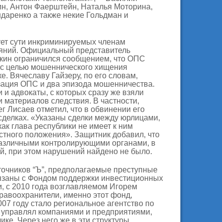
н, Антон Фаерштейн, Наталья Моторина,
даренко а также некие Гольдман и
ует сути инкриминируемых членам
яний. Официальный представитель
кин ограничился сообщением, что ОПС
у с целью мошеннического хищения
е. Вячеславу Гайзеру, по его словам,
зация ОПС и два эпизода мошенничества.
 и адвокаты, с которых сразу же взяли
 материалов следствия. В частности,
г Лисаев отметил, что в обвинении его
 сделках. «Указаны сделки между юрлицами,
ак глава республики не имеет к ним
стного положения». Защитник добавил, что
различными контролирующими органами, в
й, при этом нарушений найдено не было.
точников “Ъ”, предполагаемые преступные
вязаны с Фондом поддержки инвестиционных
, с 2010 года возглавляемом Игорем
равоохранители, именно этот фонд,
007 году стало региональное агентство по
 управлял компаниями и предприятиями,
е. Через него же в эти структуры