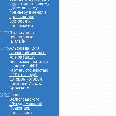
студентов. Бывшему
дагестанскому
премьеру вменили
превышение
ректорских
полномочий
"Преступная
09/21
группировка
"Билайн"
Альфреда Коха
09/22
заочно обвинили в
контрабанде.
Бизнесмен пытался
вывезти в ФРГ
картину стоимостью
в 197 тыс. руб.,
автором которой
признали Исаака
Бродского
Глава
09/22
Волгоградского
облсуда Николай
Подкопаев
навязывает