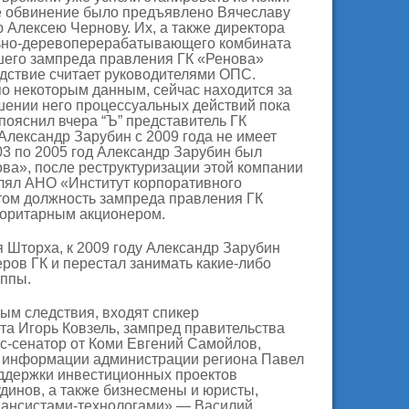
е обвинение было предъявлено Вячеславу
ю Алексею Чернову. Их, а также директора
ьно-деревоперерабатывающего комбината
его зампреда правления ГК «Ренова»
дствие считает руководителями ОПС.
по некоторым данным, сейчас находится за
шении него процессуальных действий пока
пояснил вчера “Ъ” представитель ГК
Александр Зарубин с 2009 года не имеет
03 по 2005 год Александр Зарубин был
ва», после реструктуризации этой компании
влял АНО «Институт корпоративного
этом должность зампреда правления ГК
норитарным акционером.
 Шторха, к 2009 году Александр Зарубин
ров ГК и перестал занимать какие-либо
уппы.
ым следствия, входят спикер
та Игорь Ковзель, зампред правительства
кс-сенатор от Коми Евгений Самойлов,
я информации администрации региона Павел
ддержки инвестиционных проектов
динов, а также бизнесмены и юристы,
нансистами-технологами»,— Василий