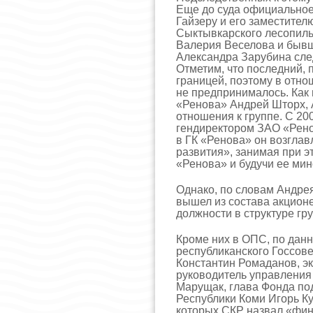
Еще до суда официально
Гайзеру и его заместител
Сыктывкарского лесопил
Валерия Веселова и бывш
Александра Зарубина сле
Отметим, что последний, 
границей, поэтому в отно
не предпринималось. Как 
«Ренова» Андрей Шторх, 
отношения к группе. С 20
гендиректором ЗАО «Рено
в ГК «Ренова» он возгла
развития», занимая при 
«Ренова» и будучи ее ми
Однако, по словам Андрея
вышел из состава акционе
должности в структуре гр
Кроме них в ОПС, по данн
республиканского Госсове
Константин Ромаданов, э
руководитель управлени
Марущак, глава Фонда по
Республики Коми Игорь Ку
которых СКР назвал «фи