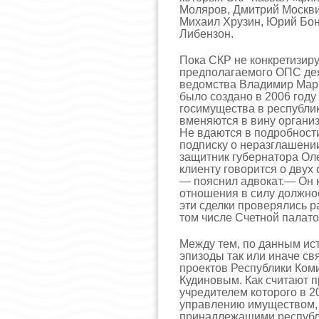
Моляров, Дмитрий Москви
Михаил Хрузин, Юрий Бон
Либензон.
Пока СКР не конкретизир
предполагаемого ОПС де
ведомства Владимир Мар
было создано в 2006 год
госимущества в республик
вменяются в вину органи
Не вдаются в подробности
подписку о неразглашении
защитник губернатора Оле
клиенту говорится о двух
— пояснил адвокат.— Он к
отношения в силу должно
эти сделки проверялись 
том числе Счетной палато
Между тем, по данным ис
эпизоды так или иначе с
проектов Республики Коми
Кудиновым. Как считают п
учредителем которого в 2
управлению имуществом,
принадлежащими республик