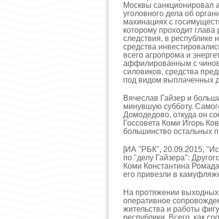
Москвы санкционировал а
уголовного дела об орга
махинациях с госимущест
которому проходит глава 
следствия, в республике 
средства инвестировалис
всего агропрома и энерге
аффилированным с чинов
силовиков, средства пр
под видом выплаченных 
Вячеслав Гайзер и больш
минувшую субботу. Самого
Домодедово, откуда он со
Госсовета Коми Игорь Ков
большинство остальных 
[ИА "РБК", 20.09.2015, "И
по "делу Гайзера": Друго
Коми Константина Ромада
его привезли в камуфляжн
На протяжении выходных
оперативное сопровожден
жительства и работы фигу
республики. Всего, как с