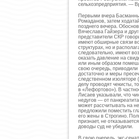
сельхозпредприятия. — Вр
Первыми вчера Басманны
Ромаданов, затем ходатай
позднего вечера. Обосн
Вячеслава Гайзера и дру
представители СКР говори
имеют обширные связи во
структурах, но и распол
следовательно, имеют в
оказать давление на свид
или иным образом помеша
свою очередь, приводили 
достаточно и меры пресеч
следственном изоляторе 
делу проводят чекисты, т
в «Лефортово»). В частно
Лисаев указывали, что ч
недугов — от панкреатит
может рассчитывать на н
предложили поместить гл
его жены в Строгино. Поли
признает, не отказывается
доводы суд не убедили.
В свою очередь, экс-сена