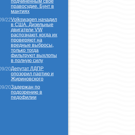
подчиненным свое
правосудие. Бунт в
мантиях
Volkswagen начадил
09/22
в США. Дизельные
двигатели VW
распознают, когда их
проверяют на
вредные выбросы,
только тогда
фильтруют выхлопы
в полную силу
Депутат ЛДПР
09/20
опозорил партию и
Жириновского
Задержан по
09/20
подозрению в
педофилии