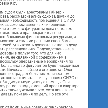
езка К.ру]
м судом были арестованы Гайзер и
ства рассматривались одно за другим до
овывая необходимость помещения в СИЗО
гих высокопоставленных чиновников,
ли о том, что фигуранты дела не только
 властных и правоохранительных
агают большими финансовыми ресурсами, а
озможности самыми разными способами
етелей, уничтожить доказательства по делу
ть расследованию. Подследственные, в
доводы в пользу того, что для них
ения, не связанной с содержанием в
(поскольку оперативные мероприятия по
о большинство фигурантов будет находиться
сти, Вячеслав Гайзер и его адвокат Олег
иновник страдает большим количеством
а до конъюнктивита — и в условиях СИЗО не
еобходимую медицинскую помощь. Они
аву региона под домашний арест в квартире
тик также указывал, что, хотя вины и не
 давать показания по делу. Но все эти
тор от Коми, ныне советник гендиректора