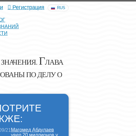
и
Регистрация
RUS
ОГ
ЗНАНИЙ
СТИ
Г
ЗНАЧЕНИЯ.
ЛАВА
ОВАНЫ ПО ДЕЛУ О
МОТРИТЕ
КЖЕ:
Магомед Абдулаев
09/21
увел 20 миллионов у