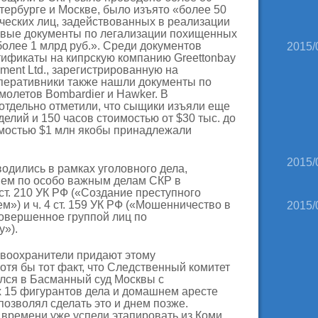
тербурге и Москве, было изъято «более 50
ческих лиц, задействованных в реализации
вые документы по легализации похищенных
олее 1 млрд руб.». Среди документов
2015/
тификаты на кипрскую компанию Greettonbay
ement Ltd., зарегистрированную на
перативники также нашли документы по
молетов Bombardier и Hawker. В
отдельно отметили, что сыщики изъяли еще
делий и 150 часов стоимостью от $30 тыс. до
имостью $1 млн якобы принадлежали
2015/
одились в рамках уголовного дела,
ем по особо важным делам СКР в
ст. 210 УК РФ («Создание преступного
м») и ч. 4 ст. 159 УК РФ («Мошенничество в
2015/
совершенное группой лиц по
у»).
авоохранители придают этому
отя бы тот факт, что Следственный комитет
ился в Басманный суд Москвы с
х 15 фигурантов дела и домашнем аресте
позволял сделать это и днем позже.
времени уже успели этапировать из Коми.