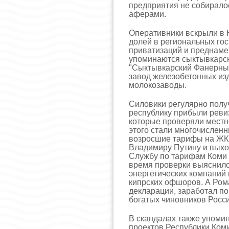
предприятия не собирало
аферами.
Оперативники вскрыли в 
долей в региональных го
приватизаций и преднаме
упоминаются сыктывкарс
"Сыктывкарский Фанерный
завод железобетонных изд
молокозаводы.
Силовики регулярно получ
республику прибыли реви
которые проверяли местн
этого стали многочислен
возросшие тарифы на ЖКХ
Владимиру Путину и выход
Службу по тарифам Коми 
время проверки выяснило
энергетических компаний 
кипрских офшоров. А Рома
декларации, заработал по
богатых чиновников Росси
В скандалах также упоми
проектов Республики Коми