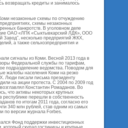
сь возвращать кредиты и занималось
Коми незаконные схемы по отчуждению
спредприятиях, схемы незаконных
ренных банкротств. В уголовном деле
кие ОАО «ЛПК «Сыктывкарский ЛДК», ООО
 Завод", несколько предприятий ЖКХ,
елий, а также сельхозпредприятия и
али сигналы из Коми. Весной 2013 года в
зоры Федеральной службы по тарифам,
ое подразделение ведомства. Поводом для
ные жалобы населения Коми на резко
. Люди писали письма президенту
или на акции протеста. С 2004 по 2009 год
возглавлял Константин Ромаданов. Во
сь, что активы некоторых крупных
в республике перешли в собственность
данов по итогам 2011 года, согласно его
чти 340 млн рублей, став одним из самых
и по версии журнала Forbes.
нался Фонд поддержки инвестиционных
, который скупал гостиницы и крупные