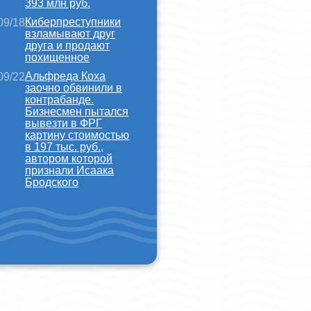
393 млн руб.
Киберпреступники
09/18
взламывают друг
друга и продают
похищенное
Альфреда Коха
09/22
заочно обвинили в
контрабанде.
Бизнесмен пытался
вывезти в ФРГ
картину стоимостью
в 197 тыс. руб.,
автором которой
признали Исаака
Бродского