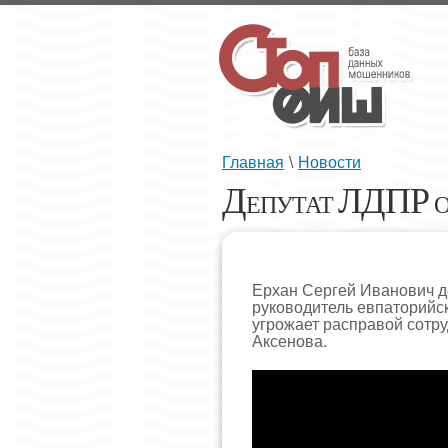
Главная
\
Новости
Д
ЛДПР
ЕПУТАТ
О
Ерхан Сергей Иванович де
руководитель евпаторийс
угрожает расправой сотр
Аксенова.