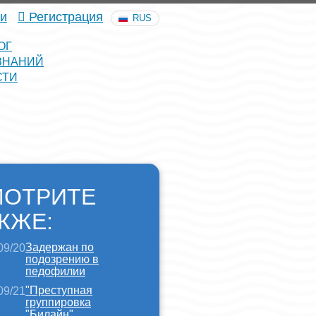
и
Регистрация
RUS
ОГ
ЗНАНИЙ
СТИ
МОТРИТЕ
КЖЕ:
Задержан по
09/20
подозрению в
педофилии
"Преступная
09/21
группировка
"Билайн"