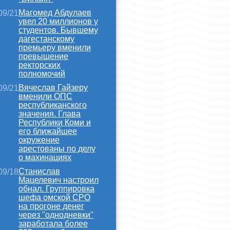
Магомед Абдулаев
09/21
увел 20 миллионов у
студентов. Бывшему
дагестанскому
премьеру вменили
превышение
ректорских
полномочий
Вячеслав Гайзеру
09/21
вменили ОПС
республиканского
значения. Глава
Республики Коми и
его ближайшее
окружение
арестованы по делу
о махинациях
Станислав
09/18
Мацелевич настроил
обнал. Группировка
шефа омской СРО
на прогоне денег
через "однодневки"
заработала более