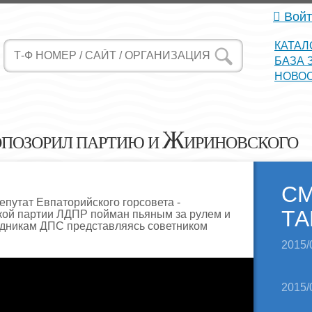
Войт
КАТАЛ
БАЗА 
НОВО
Ж
ПОЗОРИЛ ПАРТИЮ И
ИРИНОВСКОГО
С
путат Евпаторийского горсовета -
ТА
кой партии ЛДПР пойман пьяным за рулем и
удникам ДПС представляясь советником
2015/
2015/