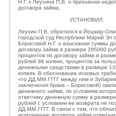
Н.Г. к Леухина П.В. о признании нед
договора займа,
УСТАНОВИЛ:
Леухин П.В. обратился в Йошкар-Оли
городской суд Республики Марий Эл с
Борисовой Н.Г. о взыскании суммы до
договору займа в размере 285000 ру
процентов по договору займа в разм
рублей 88 копеек, процентов за поль
денежными средствами в размере 13
копеек. В обоснование исковых требо
что ДД.ММ.ГГГГ между ним и Зубарево
заключения брака – Борисовой) закл
денежного займа, по условиям котор
ответчику денежную сумму в размер
рублей с условием ее возврата не по
ДД.ММ.ГГГГ. В связи с тем, что обяза
исполнению договора займа ответчик