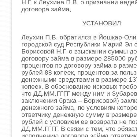
Н.Г. к Леухина П.В. о признании нед
договора займа,
УСТАНОВИЛ:
Леухин П.В. обратился в Йошкар-Оли
городской суд Республики Марий Эл с
Борисовой Н.Г. о взыскании суммы до
договору займа в размере 285000 ру
процентов по договору займа в разм
рублей 88 копеек, процентов за поль
денежными средствами в размере 13
копеек. В обоснование исковых требо
что ДД.ММ.ГГГГ между ним и Зубарево
заключения брака – Борисовой) закл
денежного займа, по условиям котор
ответчику денежную сумму в размер
рублей с условием ее возврата не по
ДД.ММ.ГГГГ. В связи с тем, что обяза
исполнению договора займа ответчик