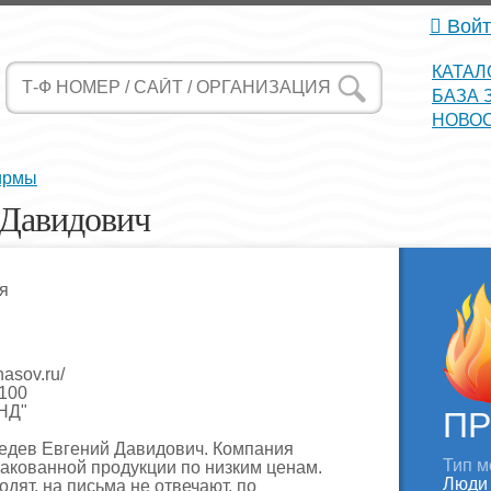
Войт
КАТАЛ
БАЗА 
НОВО
ирмы
 Давидович
я
hasov.ru/
v100
НД"
ПР
едев Евгений Давидович. Компания
Тип м
акованной продукции по низким ценам.
Люди
дят, на письма не отвечают, по