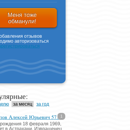
Меня тоже
обманули!
обавления отзывов
одимо авторизоваться
арегистрироваться
улярные:
делю
за месяц
за год
пов Алексей Юрьевич 57...
1
 рождения 18 февраля 1969,
ет в Астрахани. Извращенец