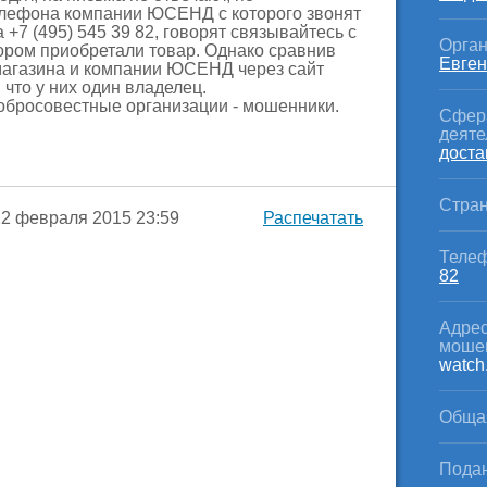
лефона компании ЮСЕНД с которого звонят
+7 (495) 545 39 82, говорят связывайтесь с
Орган
ором приобретали товар. Однако сравнив
Евген
агазина и компании ЮСЕНД через сайт
 что у них один владелец.
обросовестные организации - мошенники.
Сфер
деяте
доста
Стран
2 февраля 2015 23:59
Распечатать
Телеф
82
Адрес
моше
watch.
Обща
Подан