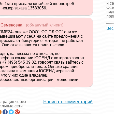
и с
3в 1м а прислали китайский шерпотреб
Ост
 номер заказа 13583056.
вид
прив
 Семеновна
(обманутый клиент)
Вес
ME24- они же ООО" ЮС ПЛЮС" они же
ывешивают у себя на сайте предложения с
 присылают бижутерию, которая не работает
и. Они отказываются принять свою
дят, на письма не отвечают, по
лефона компании ЮСЕНД с которого звонят
+7 (495) 545 39 82, говорят связывайтесь с
ором приобретали товар. Однако сравнив
агазина и компании ЮСЕНД через сайт
 что у них один владелец.
обросовестные организации - мошенники.
Написать комментарий
страция через
альные сети