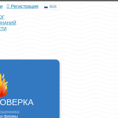
и
Регистрация
RUS
ОГ
ЗНАНИЙ
СТИ
ОВЕРКА
ошенника:
 и фирмы