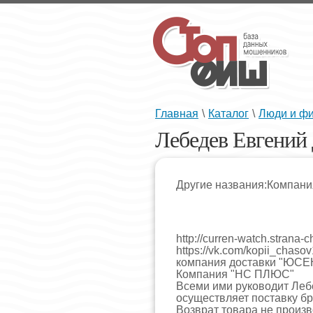
Главная
\
Каталог
\
Люди и ф
Лебедев Евгений
Другие названия:Компани
http://curren-watch.strana-c
https://vk.com/kopii_chaso
компания доставки "ЮСЕ
Компания "НС ПЛЮС"
Всеми ими руководит Леб
осуществляет поставку бр
Возврат товара не произво