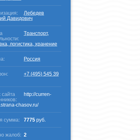
изация:
Лебедев
ий Давидович
а
Транспорт,
льности:
вка, логистика, хранение
а:
Россия
он:
+7 (495) 545 39
 сайта
http://curren-
нников:
strana-chasov.ru/
я сумма:
7775
руб.
о жалоб:
2