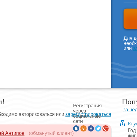
Для д
необх
или
з
и!
Поп
Регистрация
за не
через
бходимо авторизоваться или
зарегистрироваться
социальные
сети
Егу
Год
ей Антипов
(обманутый клиент)
жив