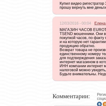
Купил видео ригестратор 
прошу вернуть мне деньги
12/03/2016 - 00:04
Елена
МАГАЗИН ЧАСОВ EUROTI
TSEND мошенники. Они в
покупкой часов, по факту
и на которую нет гаранти
продукцию обратно.
Возврат товара не произво
единственному номеру те
для подтверждения заказа 
интернет магазином в кот
ИНН компании интернет м
налоговой можно увидеть,
Будьте внимательны. Нед
Комментарии:
Реги
соци