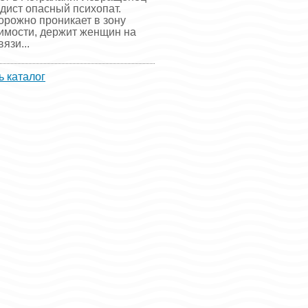
адист опасный психопат.
орожно проникает в зону
имости, держит женщин на
язи...
ь каталог