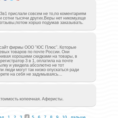
 3в1 прислали совсем не то,по коментариям
 и сотни тысячи других.Веры нет никому,еще
 отзывы,потом хоршо подумав заказывать.
й сайт фирмы ООО "ЮС Плюс". Которые
евых товаров по почте России. Они
ивая хорошими скидками на товары, в
регистратор 3 в 1, оплатила на почте
ылку и увидела абсолютно не тот
и люди могут так низко опускаться ради
рете на себя не задумываясь…
,стоимость копеечная. Аферисты.
ад
1
2
3
4
5
6
7
8
9
10
дальше