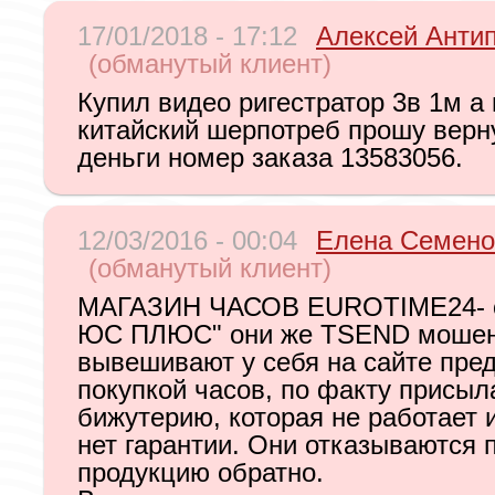
17/01/2018 - 17:12
Алексей Анти
(обманутый клиент)
Купил видео ригестратор 3в 1м а
китайский шерпотреб прошу верн
деньги номер заказа 13583056.
12/03/2016 - 00:04
Елена Семено
(обманутый клиент)
МАГАЗИН ЧАСОВ EUROTIME24- 
ЮС ПЛЮС" они же TSEND мошен
вывешивают у себя на сайте пре
покупкой часов, по факту присыл
бижутерию, которая не работает 
нет гарантии. Они отказываются 
продукцию обратно.