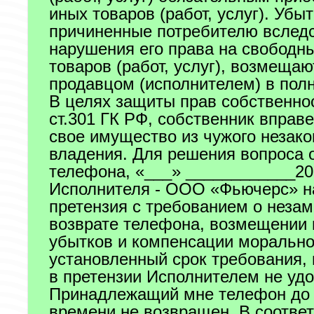
иных товаров (работ, услуг). Убыт
причиненные потребителю вслед
нарушения его права на свободн
товаров (работ, услуг), возмещаю
продавцом (исполнителем) в пол
В целях защиты прав собственнос
ст.301 ГК РФ, собственник вправ
свое имущество из чужого незако
владения. Для решения вопроса 
телефона, «___» ____________201
Исполнителя - ООО «Фьючерс» н
претензия с требованием о неза
возврате телефона, возмещении
убытков и компенсации морально
установленный срок требования,
в претензии Исполнителем не уд
Принадлежащий мне телефон до 
времени не возвращен. В соответ