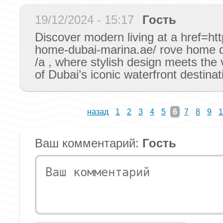
19/12/2024 - 15:17
Гость
Discover modern living at a href=htt
home-dubai-marina.ae/ rove home 
/a , where stylish design meets the v
of Dubai’s iconic waterfront destinat
назад
1
2
3
4
5
6
7
8
9
1
Ваш комментарий:
Гость