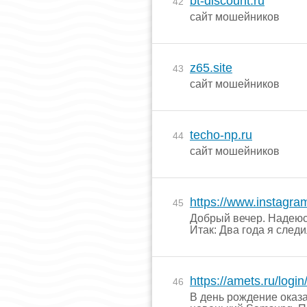
bt-discount.ru
42
сайт мошейников
z65.site
43
сайт мошейников
techo-np.ru
44
сайт мошейников
https://www.instagr
45
Добрый вечер. Надеюсь
Итак: Два года я следи
https://amets.ru/login
46
В день рождение оказа