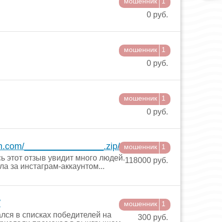
мошенник
1
0 руб.
мошенник
1
0 руб.
мошенник
1
0 руб.
am.com/________________.zip/
мошенник
1
 этот отзыв увидит много людей.
118000 руб.
ла за инстаграм-аккаунтом...
/
мошенник
1
лся в списках победителей на
300 руб.