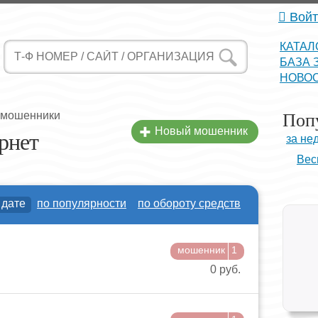
Войт
КАТАЛ
БАЗА 
НОВО
Поп
 мошенники
Новый мошенник
рнет
за не
Вес
 дате
по популярности
по обороту средств
мошенник
1
0 руб.