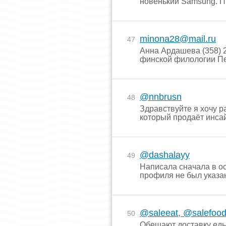
новенький Samsung. П
minona28@mail.ru
47
Анна Ардашева (358) 
финской филологии Пет
@nnbrusn
48
Здравствуйте я хочу р
который продаёт инсай
@dashalayy
49
Написала сначала в ос
профиля не был указан
@saleeat, @salefoo
50
Обещают доставку еды