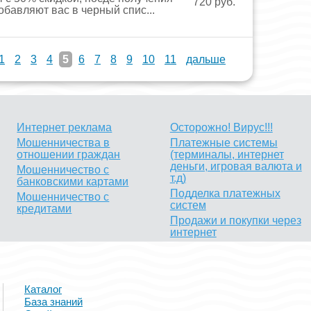
720 руб.
обавляют вас в черный спис...
1
2
3
4
5
6
7
8
9
10
11
дальше
Интернет реклама
Осторожно! Вирус!!!
Мошенничества в
Платежные системы
отношении граждан
(терминалы, интернет
деньги, игровая валюта и
Мошенничество с
т.д)
банковскими картами
Подделка платежных
Мошенничество с
систем
кредитами
Продажи и покупки через
интернет
Каталог
База знаний