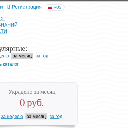
и
Регистрация
RUS
ОГ
ЗНАНИЙ
СТИ
улярные:
делю
за месяц
за год
ь каталог
Украдено за месяц
0 руб.
за неделю
за месяц
за год