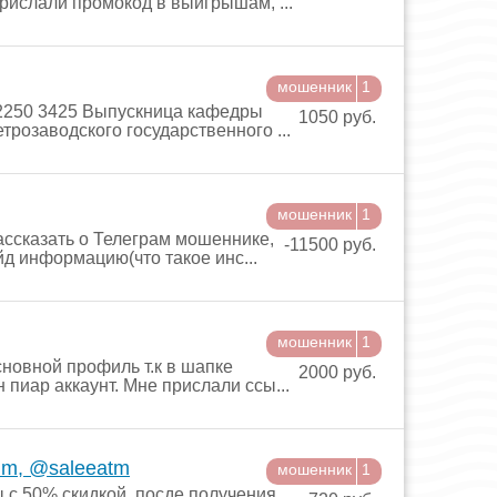
рислали промокод в выигрышам, ...
мошенник
1
2250 3425 Выпускница кафедры
1050 руб.
розаводского государственного ...
мошенник
1
ассказать о Телеграм мошеннике,
-11500 руб.
д информацию(что такое инс...
мошенник
1
новной профиль т.к в шапке
2000 руб.
 пиар аккаунт. Мне прислали ссы...
dm, @saleeatm
мошенник
1
 с 50% скидкой, посде получения