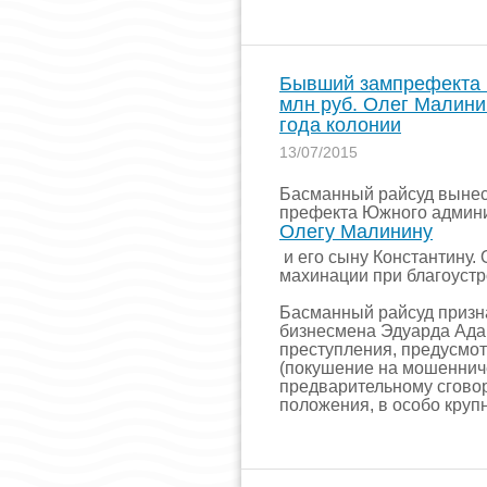
Бывший зампрефекта м
млн руб. Олег Малинин
года колонии
13/07/2015
Басманный райсуд вынес
префекта Южного админи
Олегу Малинину
и его сыну Константину. 
махинации при благоустр
Басманный райсуд призна
бизнесмена Эдуарда Ад
преступления, предусмотре
(покушение на мошеннич
предварительному сговор
положения, в особо круп