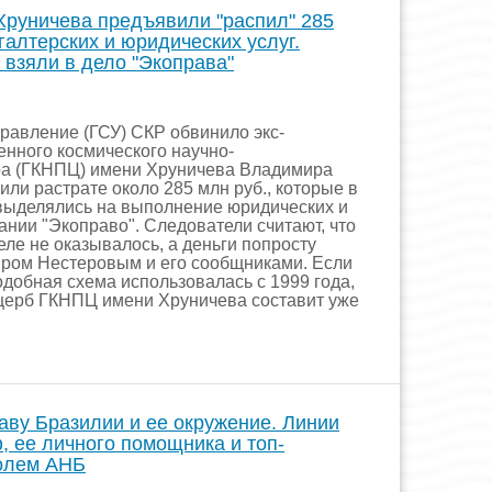
Хруничева предъявили "распил" 285
хгалтерских и юридических услуг.
взяли в дело "Экоправа"
равление (ГСУ) СКР обвинило экс-
енного космического научно-
ра (ГКНПЦ) имени Хруничева Владимира
ли растрате около 285 млн руб., которые в
 выделялись на выполнение юридических и
ании "Экоправо". Следователи считают, что
еле не оказывалось, а деньги попросту
ром Нестеровым и его сообщниками. Если
одобная схема использовалась с 1999 года,
ущерб ГКНПЦ имени Хруничева составит уже
аву Бразилии и ее окружение. Линии
 ее личного помощника и топ-
ролем АНБ