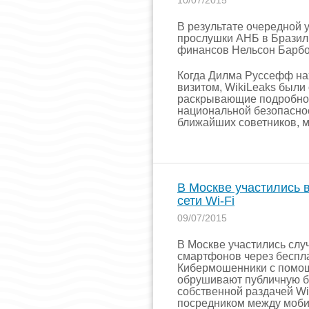
10/07/2015
В результате очередной 
прослушки АНБ в Бразил
финансов Нельсон Барбо
Когда Дилма Руссефф н
визитом, WikiLeaks были
раскрывающие подробнос
национальной безопаснос
ближайших советников, м
В Москве участились 
сети Wi-Fi
09/07/2015
В Москве участились сл
смартфонов через беспла
Кибермошенники с помощ
обрушивают публичную б
собственной раздачей Wi
посредником между моби