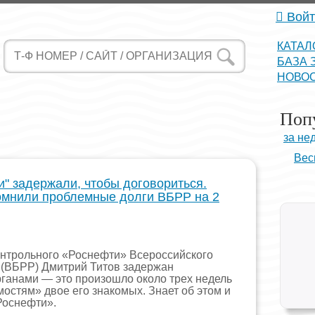
Войт
КАТАЛ
БАЗА 
НОВО
Поп
за не
Вес
и" задержали, чтобы договориться.
омнили проблемные долги ВБРР на 2
нтрольного «Роснефти» Всероссийского
 (ВБРР) Дмитрий Титов задержан
ганами — это произошло около трех недель
мостям» двое его знакомых. Знает об этом и
Роснефти».