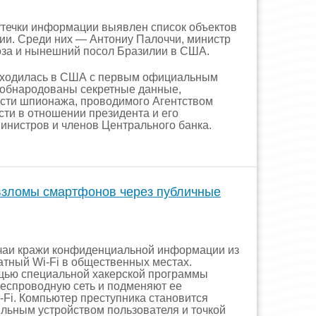
утечки информации выявлен список объектов
ии. Среди них — Антониу Палоччи, министр
за и нынешний посол Бразилии в США.
аходилась в США с первым официальным
 обнародованы секретные данные,
ти шпионажа, проводимого Агентством
ти в отношении президента и его
инистров и членов Центрального банка.
взломы смартфонов через публичные
учаи кражи конфиденциальной информации из
тный Wi-Fi в общественных местах.
ью специальной хакерской программы
еспроводную сеть и подменяют ее
-Fi. Компьютер преступника становится
льным устройством пользователя и точкой