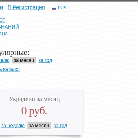
и
Регистрация
RUS
ОГ
ЗНАНИЙ
СТИ
улярные:
делю
за месяц
за год
ь каталог
Украдено за месяц
0 руб.
за неделю
за месяц
за год