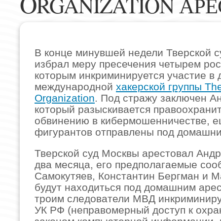
O
RGANIZATION АР
В конце минувшей недели Тверской с
избрал меру пресечения четырем ро
которым инкриминируется участие в 
международной
хакерской группы The
Organization
. Под стражу заключен А
который разыскивается правоохрани
обвинению в кибермошенничестве, е
фигурантов отправлены под домашни
Тверской суд Москвы арестовал Андр
два месяца, его предполагаемые со
Самокутяев, Константин Бергман и М
будут находиться под домашним аре
троим следователи МВД инкриминирую
УК РФ (неправомерный доступ к охр