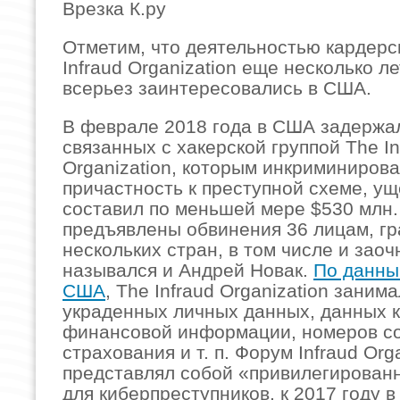
Врезка К.ру
Отметим, что деятельностью кардерс
Infraud Organization еще несколько л
всерьез заинтересовались в США.
В феврале 2018 года в США задержал
связанных с хакерской группой The In
Organization, которым инкриминиров
причастность к преступной схеме, ущ
составил по меньшей мере $530 млн.
предъявлены обвинения 36 лицам, г
нескольких стран, в том числе и заоч
назывался и Андрей Новак.
По данн
США
, The Infraud Organization зани
украденных личных данных, данных к
финансовой информации, номеров с
страхования и т. п. Форум Infraud Org
представлял собой «привилегирован
для киберпреступников, к 2017 году в