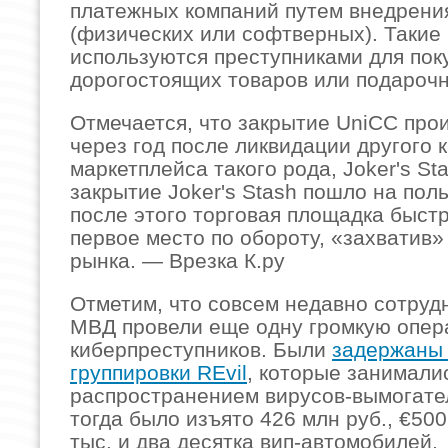
платежных компаний путем внедрени
(физических или софтверных). Такие
используются преступниками для пок
дорогостоящих товаров или подарочн
Отмечается, что закрытие UniCC про
через год после ликвидации другого 
маркетплейса такого рода, Joker's St
закрытие Joker's Stash пошло на поль
после этого торговая площадка быст
первое место по обороту, «захватив
рынка. — Врезка К.ру
Отметим, что совсем недавно сотруд
МВД провели еще одну громкую опер
киберпреступников. Были
задержаны 
группировки REvil
, которые занимали
распространением вирусов-вымогател
тогда было изъято 426 млн руб., €500
тыс. и два десятка вип-автомобилей,