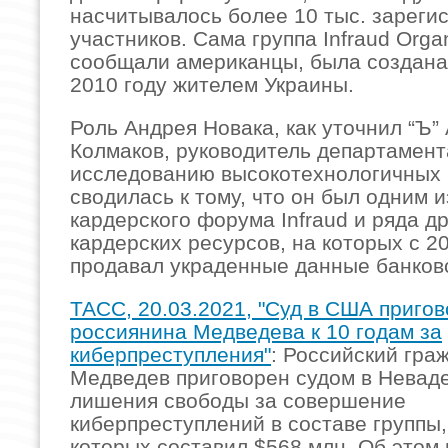
насчитывалось более 10 тыс. зареги
участников. Сама группа Infraud Organ
сообщали американцы, была создана
2010 году жителем Украины.
Роль Андрея Новака, как уточнил “Ъ”
Колмаков, руководитель департамент
исследованию высокотехнологичных 
сводилась к тому, что он был одним и
кардерского форума Infraud и ряда д
кардерских ресурсов, на которых с 2
продавал украденные данные банковс
ТАСС, 20.03.2021, "Суд в США приго
россиянина Медведева к 10 годам за
киберпреступления"
: Российский гра
Медведев приговорен судом в Неваде
лишения свободы за совершение
киберпреступлений в составе группы,
которых составил $568 млн. Об этом 