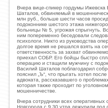
Вчера вице-спикер гордумы Ижевска
Шаталов, обвиняемый в мошенничес
млн руб., больше шести часов проси
подоконнике шестого этажа нижегор
больницы № 5, угрожая спрыгнуть. Вс
ним попеременно беседовали следов
психологи. Никто из руководства оп
долгое время не решался взять на се
ответственность за захват обвиняемо
приехал СОБР. Его бойцы быстро сп
операцию и стащили мужчину с подок
Василий Шаталов поблагодарил собр
пояснил „Ъ“, что прыгать хотел после
адвоката, рассказавшего о проблемах
которая также проходит по уголовном
мошенничестве.
Вчера сотрудники всех оперативных 
Новгорода с 9.30 утра дежурили под