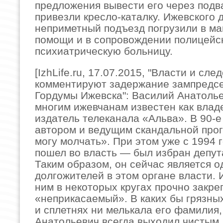
предложения вывести его через подва
привезли кресло-каталку. Ижевского 
неприметный подъезд погрузили в м
помощи и в сопровождении полицейск
психиатрическую больницу.
[IzhLife.ru, 17.07.2015, "Власти и сле
комментируют задержание зампредс
Гордумы Ижевска": Василий Анатоль
многим ижевчанам известен как влад
издатель телеканала «Альва». В 90-е
автором и ведущим скандальной про
могу молчать». При этом уже с 1994 
пошел во власть — был избран депут
Таким образом, он сейчас является о
долгожителей в этом органе власти. 
ним в некоторых кругах прочно закре
«неприкасаемый». В каких бы грязных
и сплетнях ни мелькала его фамилия
Анатольевич всегда выходил чистым.