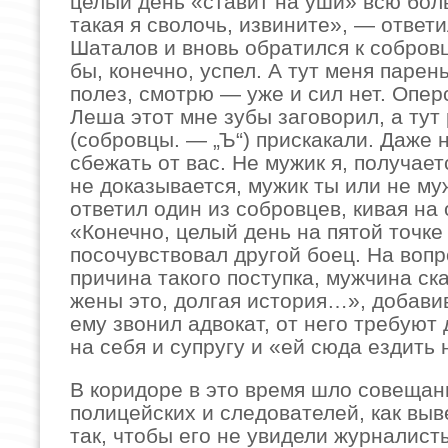
целый день «ставит на уши» всю бол
такая я сволочь, извините», — ответ
Шаталов и вновь обратился к собров
бы, конечно, успел. А тут меня парень
полез, смотрю — уже и сил нет. Оперс
Леша этот мне зубы заговорил, а тут
(собровцы. — „Ъ“) прискакали. Даже н
сбежать от вас. Не мужик я, получаетс
не доказывается, мужик ты или не му
ответил один из собровцев, кивая на 
«Конечно, целый день на пятой точк
посочувствовал другой боец. На вопро
причина такого поступка, мужчина ска
жены это, долгая история…», добавив
ему звонил адвокат, от него требуют 
на себя и супругу и «ей сюда ездить 
В коридоре в это время шло совещан
полицейских и следователей, как выв
так, чтобы его не увидели журналист