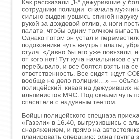
Как рассказали „Ъ“ дежурившие у бо
сотрудники полиции, сначала мужчин
сильно выдвинувшись спиной наружу
рукой за дождевой отлив, а ноги пост
палате, чтобы одним толчком выпасть
Однако потом он устал и переместил
подоконнике чуть внутрь палаты, убр
стула. «Давно бы его уже повязали, 
от кого нет! Тут куча начальников с у
перебывало, и все боятся взять на се
ответственность. Все сидят, ждут СОБ
вообще не дело полиции…» — объяс
полицейский, кивая на дежуривших н
альпинистов МЧС. Под окнами чуть п
спасатели с надувным тентом.
Бойцы полицейского спецназа приех
«Газели» в 16.40, выгрузившись с ал
снаряжением, и прямо на автостоянк
планировать операцию: одна группа 