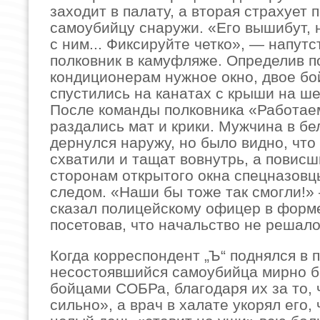
заходит в палату, а вторая страхует
самоубийцу снаружи. «Его вышибут, 
с ним... Фиксируйте четко», — напут
полковник в камуфляже. Определив п
кондиционерам нужное окно, двое б
спустились на канатах с крыши на ше
После команды полковника «Работаем
раздались мат и крики. Мужчина в б
дернулся наружу, но было видно, что
схватили и тащат вовнутрь, а повис
сторонам открытого окна спецназовц
следом. «Наши бы тоже так смогли!»
сказал полицейскому офицер в форм
посетовав, что начальство не решало
Когда корреспондент „Ъ“ поднялся в п
несостоявшийся самоубийца мирно б
бойцами СОБРа, благодаря их за то, 
сильно», а врач в халате укорял его,