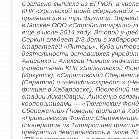
Согласно выписке из ЕГРЮЛ, в числ
КПК «Уральский фонд сбережений» 
организация и три физлица. Зарег
в Москве ООО «Стройситигрупп» л
ещё в июле 2014 году. Второй учре
Серкин владеет 2/3 доли в хабаров
старателей «Янтарь». Куда интер
деятельность оставшихся учредит
Анисенко и Алексей Немцов значатс
учредителей КПК «Байкальский Фон
(Иркутск), «Саратовский Сберегат
(Саратов) и «Челябинсккредит» (Че
филиал в Хабаровске). Последний н
стадии ликвидации. Анисенко связан
кооперативами — «Тюменским Фон
Сбережений» (Тюмень, филиал в Хаб
«Приволжским Фондом Сбережений» 
Кооператив из Татарстана фактич
прекратил деятельность в июле 20