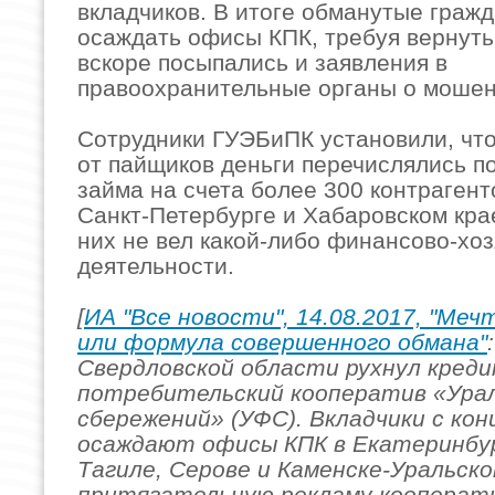
вкладчиков. В итоге обманутые граж
осаждать офисы КПК, требуя вернуть 
вскоре посыпались и заявления в
правоохранительные органы о моше
Сотрудники ГУЭБиПК установили, чт
от пайщиков деньги перечислялись п
займа на счета более 300 контрагент
Санкт-Петербурге и Хабаровском крае
них не вел какой-либо финансово-хо
деятельности.
[
ИА "Все новости", 14.08.2017, "Ме
или формула совершенного обмана"
Свердловской области рухнул кред
потребительский кооператив «Ура
сбережений» (УФС). Вкладчики с кон
осаждают офисы КПК в Екатеринбу
Тагиле, Серове и Каменске-Уральско
притягательную рекламу кооперат