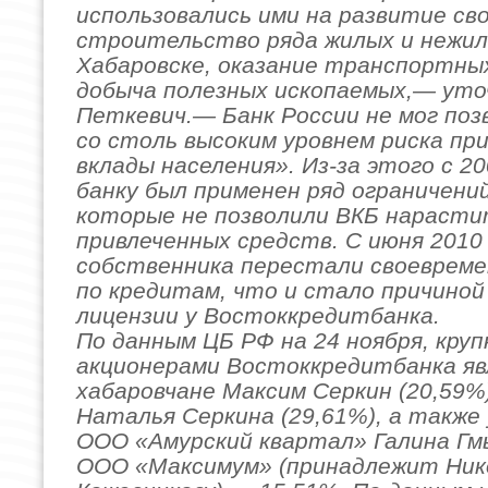
использовались ими на развитие св
строительство ряда жилых и нежил
Хабаровске, оказание транспортных
добыча полезных ископаемых,— уто
Петкевич.— Банк России не мог поз
со столь высоким уровнем риска пр
вклады населения». Из-за этого с 20
банку был применен ряд ограничений
которые не позволили ВКБ нарасти
привлеченных средств. С июня 2010
собственника перестали своеврем
по кредитам, что и стало причино
лицензии у Востоккредитбанка.
По данным ЦБ РФ на 24 ноября, кру
акционерами Востоккредитбанка яв
хабаровчане Максим Серкин (20,59%
Наталья Серкина (29,61%), а также
ООО «Амурский квартал» Галина Гмы
ООО «Максимум» (принадлежит Ни