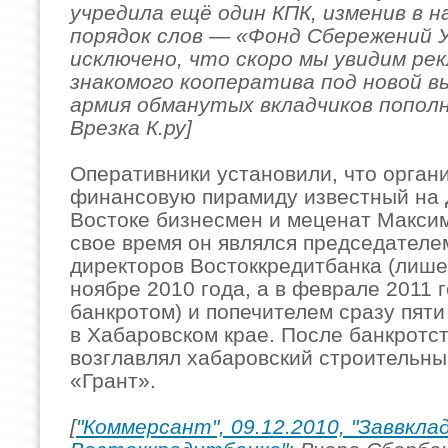
учредила ещё один КПК, изменив в н
порядок слов — «Фонд Сбережений У
исключено, что скоро мы увидим ре
знакомого кооператива под новой вы
армия обманутых вкладчиков попол
Врезка К.ру]
Оперативники установили, что орган
финансовую пирамиду известный на
Востоке бизнесмен и меценат Максим
свое время он являлся председателе
директоров Востоккредитбанка (лише
ноябре 2010 года, а в феврале 2011 
банкротом) и попечителем сразу пяти
в Хабаровском крае. После банкротс
возглавлял хабаровский строительны
«Грант».
[
"Коммерсант", 09.12.2010, "Заввкла