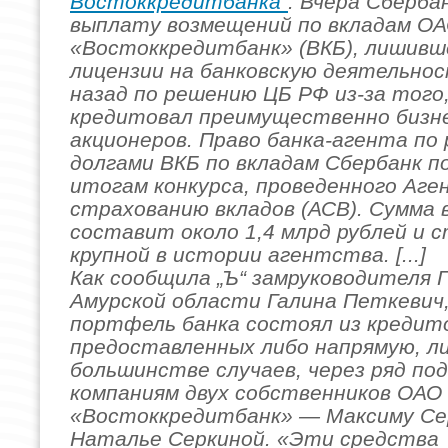
Востоккредитбанка"
: Вчера Сберба
выплату возмещений по вкладам О
«Востоккредитбанк» (ВКБ), лишивш
лицензии на банковскую деятельнос
назад по решению ЦБ РФ из-за того
кредитовал преимущественно бизне
акционеров. Право банка-агента по 
долгами ВКБ по вкладам Сбербанк п
итогам конкурса, проведенного Аг
страхованию вкладов (АСВ). Сумма
составит около 1,4 млрд рублей и 
крупной в истории агентства. [...]
Как сообщила „Ъ“ замруководителя 
Амурской области Галина Петкевич
портфель банка состоял из кредит
предоставленных либо напрямую, ли
большинстве случаев, через ряд п
компаниям двух собственников ОАО
«Востоккредитбанк» — Максиму Се
Наталье Серкиной. «Эти средства