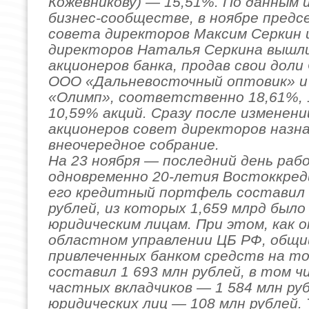
Кожевникову) — 15,51%. По данным и
бизнес-сообществе, в ноябре предс
совета директоров Максим Серкин 
директоров Наталья Серкина вышли
акционеров банка, продав свои дол
ООО «Дальневосточный оптовик» 
«Олимп», соответственно 18,61%, 
10,59% акций. Сразу после изменени
акционеров совет директоров назн
внеочередное собрание.
На 23 ноября — последний день раб
одновременно 20-летия Востоккре
его кредитный портфель составил 
рублей, из которых 1,659 млрд было
юридическим лицам. При этом, как 
областном управлении ЦБ РФ, общи
привлеченных банком средств на т
составил 1 693 млн рублей, в том ч
частных вкладчиков — 1 584 млн руб
юридических лиц — 108 млн рублей.