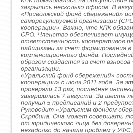
КПК пожаловались на отсутствие в
закрылись несколько офисов. В авг
«Приволжский фонд сбережений» ис
саморегулируемой организации (СР
кооперации». Важно, что КПК обяза
СРО. Членство обеспечивает имущ
ответственность кооперативов п
пайщиками за счёт формирования в
компенсационного фонда. Последни
образом создается за счет взносов
организации.
«Уральский фонд сбережений» сост
кооперации» с июля 2011 года. За э
проверяли 13 раз, последняя инспек
завершилась 7 августа. За шесть 
получил 5 предписаний и 2 предупр
Руководит «Уральским фондом сбер
Скрябина. Она может совершать л
от юридического лица без доверенн
незадолго до начала проблем у УФС,