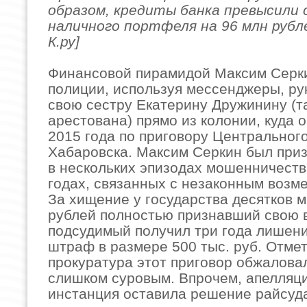
образом, кредиты банка превысили 
наличного портфеля на 96 млн рубл
К.ру]
Финансовой пирамидой Максим Серки
полиции, используя мессенджеры, ру
свою сестру Екатерину Дружинину (т
арестована) прямо из колонии, куда 
2015 года по приговору Центральног
Хабаровска. Максим Серкин был при
в нескольких эпизодах мошенничеств
годах, связанных с незаконным воз
За хищение у государства десятков 
рублей полностью признавший свою 
подсудимый получил три года лишен
штраф в размере 500 тыс. руб. Отмет
прокуратура этот приговор обжаловал
слишком суровым. Впрочем, апелляц
инстанция оставила решение райсуда