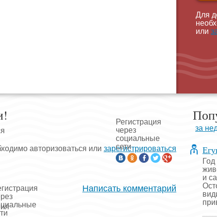
Для д
необх
или
з
и!
Поп
Регистрация
за не
через
ся
социальные
сети
Егу
бходимо авторизоваться или
зарегистрироваться
Год
жив
и с
Ост
Написать комментарий
егистрация
вид
ерез
прив
оциальные
рия
ти