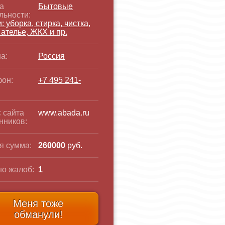
а
Бытовые
льности:
: уборка, стирка, чистка,
 ателье, ЖКХ и пр.
а:
Россия
он:
+7 495 241-
 сайта
www.abada.ru
нников:
я сумма:
260000
руб.
о жалоб:
1
Меня тоже
обманули!