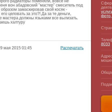
дорого радиаторы поменяли, вовсе не
Сфер
меня вон абадовский "мастер" смеситель под
деяте
 образом замаскировав свой косяк -
услуги
 его целовать за это?! Да за те деньги,
фото,
ее мастера должны языками все вылизать.
чаешь халтуру
Стран
Телеф
8033
9 мая 2015 01:45
Распечатать
Адрес
моше
Обща
Подан