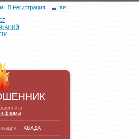
и
Регистрация
RUS
ОГ
ЗНАНИЙ
СТИ
ОШЕННИК
ошенника:
 и фирмы
изация:
АБАДА