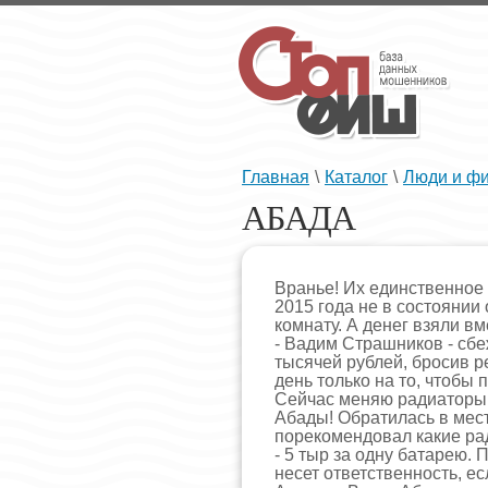
Главная
\
Каталог
\
Люди и ф
АБАДА
Вранье! Их единственное
2015 года не в состояни
комнату. А денег взяли в
- Вадим Страшников - сб
тысячей рублей, бросив р
день только на то, чтобы 
Сейчас меняю радиаторы 
Абады! Обратилась в мес
порекомендовал какие ра
- 5 тыр за одну батарею. 
несет ответственность, есл