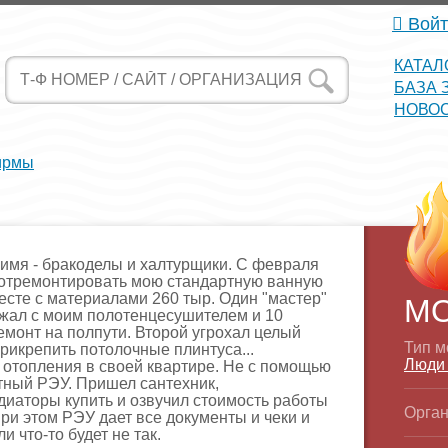
Войт
КАТАЛ
БАЗА 
НОВО
ирмы
 имя - бракоделы и халтурщики. С февраля
и отремонтировать мою стандартную ванную
месте с материалами 260 тыр. Один "мастер"
М
ежал с моим полотенцесушителем и 10
емонт на полпути. Второй угрохал целый
Тип м
прикрепить потолочные плинтуса...
Люди
отопления в своей квартире. Не с помощью
тный РЭУ. Пришел сантехник,
диаторы купить и озвучил стоимость работы
Орган
При этом РЭУ дает все документы и чеки и
и что-то будет не так.