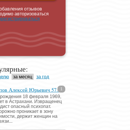
обавления отзывов
одимо авторизоваться
арегистрироваться
улярные:
делю
за месяц
за год
пов Алексей Юрьевич 57...
1
 рождения 18 февраля 1969,
ет в Астрахани. Извращенец
адист опасный психопат.
орожно проникает в зону
имости, держит женщин на
язи...