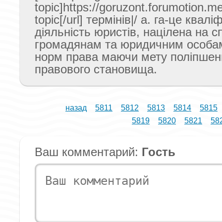
topic]https://goruzont.forumotion.m
topic[/url] термінів|/ а. га-це квал
діяльність юристів, націлена на 
громадянам та юридичним особам 
норм права маючи мету поліпшен
правового становища.
назад
5811
5812
5813
5814
5815
5819
5820
5821
58
Ваш комментарий:
Гость