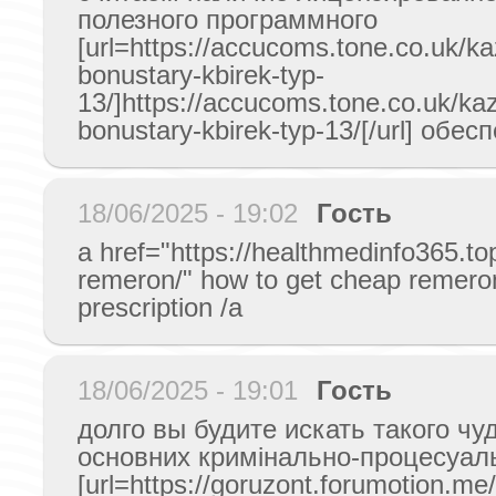
полезного программного
[url=https://accucoms.tone.co.uk/ka
bonustary-kbirek-typ-
13/]https://accucoms.tone.co.uk/kaz
bonustary-kbirek-typ-13/[/url] обес
18/06/2025 - 19:02
Гость
a href="https://healthmedinfo365.t
remeron/" how to get cheap remero
prescription /a
18/06/2025 - 19:01
Гость
долго вы будите искать такого чу
основних кримінально-процесуаль
[url=https://goruzont.forumotion.me