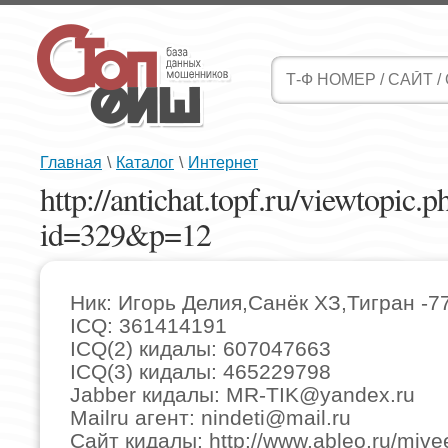
Главная
\
Каталог
\
Интернет
http://antichat.topf.ru/viewtopic.p
id=329&p=12
Ник: Игорь Делия,Санёк ХЗ,Тигран -77
ICQ: 361414191
ICQ(2) кидалы: 607047663
ICQ(3) кидалы: 465229798
Jabber кидалы:
MR-TIK@yandex.ru
Mailru агент:
nindeti@mail.ru
Сайт кидалы: http://www.ableo.ru/mive