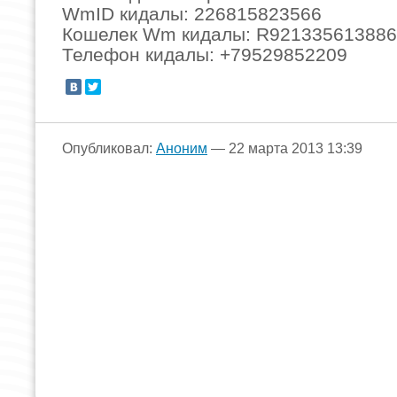
WmID кидалы: 226815823566
Кошелек Wm кидалы: R921335613886
Телефон кидалы: +79529852209
Опубликовал:
Аноним
— 22 марта 2013 13:39