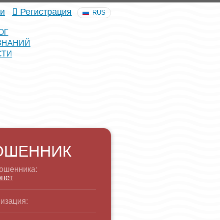
и
Регистрация
RUS
ОГ
ЗНАНИЙ
СТИ
ОШЕННИК
ошенника:
нет
изация: