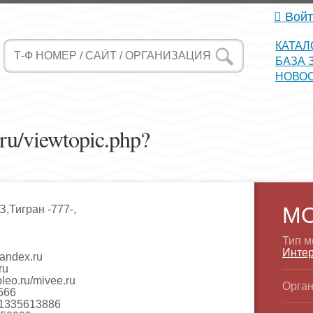
Войт
КАТАЛ
БАЗА 
НОВО
f.ru/viewtopic.php?
М
,Тигран -777-,
Тип м
Интер
ndex.ru
ru
leo.ru/mivee.ru
Орган
566
1335613886