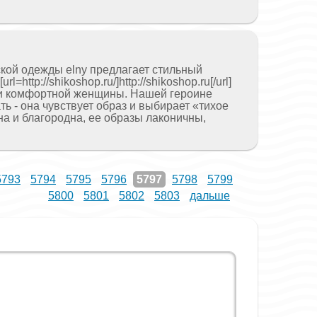
ской одежды elny предлагает стильный
l=http://shikoshop.ru/]http://shikoshop.ru[/url]
 и комфортной женщины. Нашей героине
ть - она чувствует образ и выбирает «тихое
а и благородна, ее образы лаконичны,
5793
5794
5795
5796
5797
5798
5799
5800
5801
5802
5803
дальше