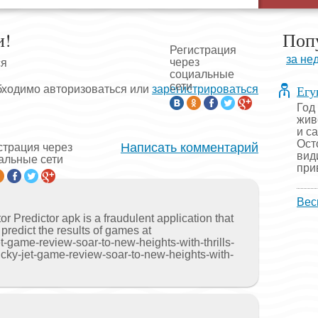
и!
Поп
Регистрация
за не
через
ся
социальные
сети
Егу
бходимо авторизоваться или
зарегистрироваться
Год
жив
и с
Ост
Написать комментарий
страция через
вид
альные сети
прив
Вес
 Predictor apk is a fraudulent application that
o predict the results of games at
jet-game-review-soar-to-new-heights-with-thrills-
lucky-jet-game-review-soar-to-new-heights-with-