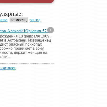
улярные:
делю
за месяц
за год
пов Алексей Юрьевич 57...
1
 рождения 18 февраля 1969,
ет в Астрахани. Извращенец
адист опасный психопат.
орожно проникает в зону
имости, держит женщин на
язи...
ь каталог