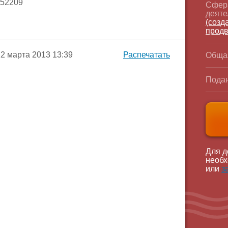
852209
Сфер
деяте
(созд
продв
2 марта 2013 13:39
Распечатать
Обща
Подан
Для д
необх
или
з