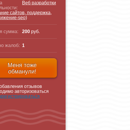
а
Веб разработки
льности:
ание сайтов, поддержка,
ижение-seo)
я сумма:
200
руб.
о жалоб:
1
Меня тоже
обманули!
обавления отзывов
одимо авторизоваться
арегистрироваться