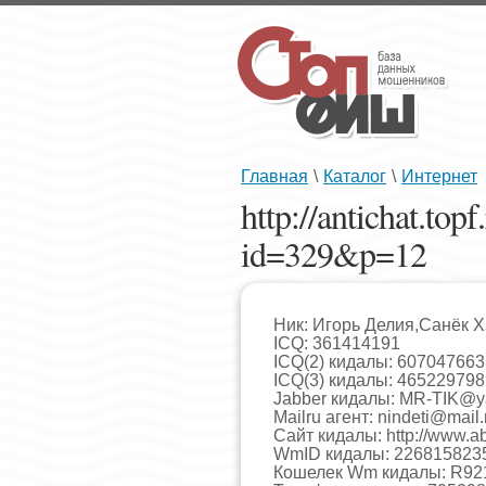
Главная
\
Каталог
\
Интернет
http://antichat.top
id=329&p=12
Ник: Игорь Делия,Санёк ХЗ
ICQ: 361414191
ICQ(2) кидалы: 607047663
ICQ(3) кидалы: 465229798
Jabber кидалы:
MR-TIK@ya
Mailru агент:
nindeti@mail.
Сайт кидалы: http://www.ab
WmID кидалы: 226815823
Кошелек Wm кидалы: R92