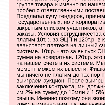
группе товара и именно по нашем
пробел с ответственными постав
Предлагал кучу тендеров, причем
государственных, но и корпоратив
закрытым списком участников, а
заказы. Условия сотрудничества
платим 10т.р. за ЭЦП и 120т.р. в 
авансового платежа на личный сч
системе. 10т.р. - это за выпуск ЭЦ
сумма не возвратная. 120т.р. это
на нашем счете в их системе. М
момент можем их вывести. Фишка
мы ничего не платим до тех пор п
выиграем аукцион. После выигры
заключения контракта, мы должн
им 2% на сумму до 10млн и 1,5%
свыше. Именно поэтому они звон
кому, а именно нам, т.к. им нужн