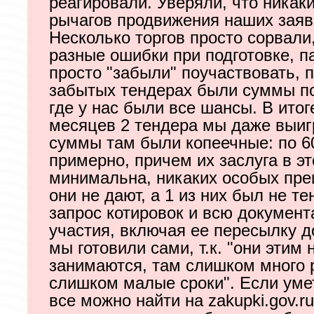
реагировали. Уверяли, что никак
рычагов продвижения наших заяво
Несколько торгов просто сорвали
разные ошибки при подготовке, п
просто "забыли" поучаствовать, 
забытых тендерах были суммы по
где у нас были все шансы. В итог
месяцев 2 тендера мы даже выиг
суммы там были копеечные: по 60
примерно, причем их заслуга в э
минимальна, никаких особых пр
они не дают, а 1 из них был не те
запрос котировок и всю докумен
участия, включая ее пересылку д
мы готовили сами, т.к. "они этим 
занимаются, там слишком много 
слишком малые сроки". Если умет
все можно найти на zakupki.gov.r