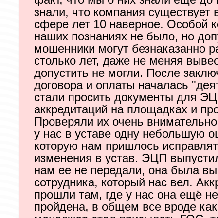
факт, что мы о них знали ещё до 
знали, что компания существует 
сфере лет 10 наверное. Особой к
наших познаниях не было, но доп
мошенники могут безнаказанно р
столько лет, даже не меняя выве
допустить не могли. После заклю
договора и оплаты началась "дея
стали просить документы для ЭЦ
аккредитаций на площадках и про
Проверяли их очень внимательно
у нас в уставе одну небольшую о
которую нам пришлось исправлят
изменения в устав. ЭЦП выпусти
нам ее не передали, она была вы
сотрудника, который нас вел. Ак
прошли там, где у нас она ещё н
пройдена, в общем все вроде как