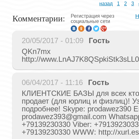
назад
1
2
3
Комментарии:
Н
Регистрация через
социальные сети
20/05/2017 - 01:09
Гость
QKn7mx
http://www.LnAJ7K8QSpkiStk3s
06/04/2017 - 11:16
Гость
КЛИЕНТСКИЕ БАЗЫ для всех кто
продает (для юрлиц и физлиц)! У
подробнее! Skype: prodawez390 E
prodawez393@gmail.com
Whatsap
+79139230330 Viber: +7913923033
+79139230330 WWW: http://xurl