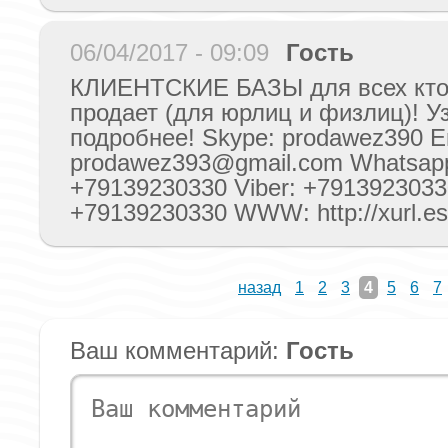
06/04/2017 - 09:09
Гость
КЛИЕНТСКИЕ БАЗЫ для всех кто
продает (для юрлиц и физлиц)! У
подробнее! Skype: prodawez390 E
prodawez393@gmail.com
Whatsap
+79139230330 Viber: +7913923033
+79139230330 WWW: http://xurl
назад
1
2
3
4
5
6
7
Ваш комментарий:
Гость