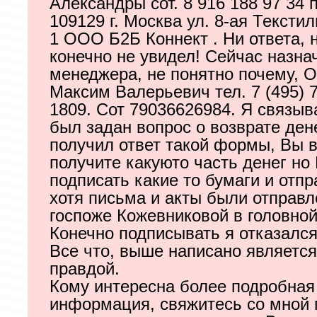
Александры сот. 8 916 188 97 34 
109129 г. Москва ул. 8-ая Тексти
1 ООО Б2Б Коннект . Ни ответа, н
конечно не увидел! Сейчас назна
менеджера, не понятно почему, 
Максим Валерьевич тел. 7 (495) 
1809. Сот 79036626984. Я связыв
был задан вопрос о возврате дене
получил ответ такой формы, Вы 
получите какуюто часть денег но
подписать какие то бумаги и отпр
хотя письма и акты были отправ
госпоже Кожевниковой в головной
Конечно подписывать я отказался
Все что, выше написано являетс
правдой.
Кому интересна более подробная
информация, свяжитесь со мной 