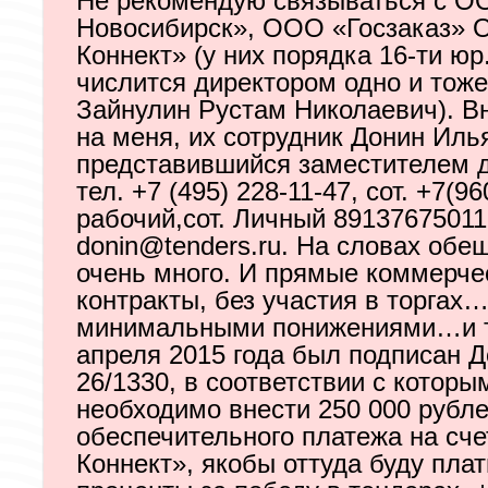
Не рекомендую связываться с О
Новосибирск», ООО «Госзаказ»
Коннект» (у них порядка 16-ти юр
числится директором одно и тож
Зайнулин Рустам Николаевич). 
на меня, их сотрудник Донин Иль
представившийся заместителем д
тел. +7 (495) 228-11-47, сот. +7(96
рабочий,сот. Личный 89137675011 
donin@tenders.ru
. На словах обе
очень много. И прямые коммерче
контракты, без участия в торгах…
минимальными понижениями…и т.
апреля 2015 года был подписан Д
26/1330, в соответствии с которы
необходимо внести 250 000 рубле
обеспечительного платежа на сч
Коннект», якобы оттуда буду пла