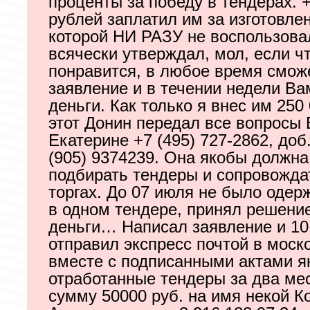
проценты за победу в тендерах. 
рублей заплатил им за изготовле
которой НИ РАЗУ не воспользова
всячески утверждал, мол, если ч
понравится, в любое время смож
заявление и в течении недели Ва
деньги. Как только я внес им 250
этот Донин передал все вопросы 
Екатерине +7 (495) 727-2862, доб.
(905) 9374239. Она якобы должн
подбирать тендеры и сопровожда
торгах. До 07 июля не было одер
в одном тендере, принял решени
деньги… Написал заявление и 10
отправил экспресс почтой в моск
вместе с подписанными актами я
отработанные тендеры за два ме
сумму 50000 руб. на имя некой 