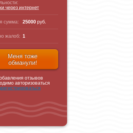
льности:
ки через интернет
я сумма:
25000
руб.
о жалоб:
1
Меня тоже
обманули!
обавления отзывов
одимо авторизоваться
арегистрироваться