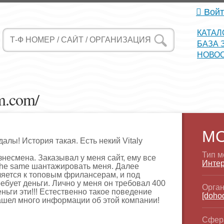
Войт
КАТАЛ
БАЗА 
НОВО
m.com/
М
далы! История такая. Есть некий Vitaly
Тип м
знесмена. Заказывал у меня сайт, ему все
Интер
 the same шантажировать меня. Далее
ляется к топовым фрилансерам, и под
ребует деньги. Лично у меня он требовал 400
Орган
ньги эти!!! Естественно такое поведение
[doho
ашел много информации об этой компании!
Сфер