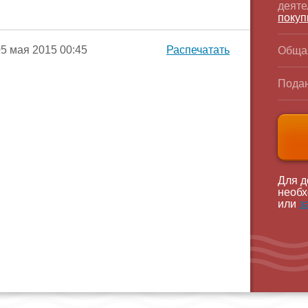
деяте
покуп
5 мая 2015 00:45
Распечатать
Обща
Подан
Для д
необх
или
з