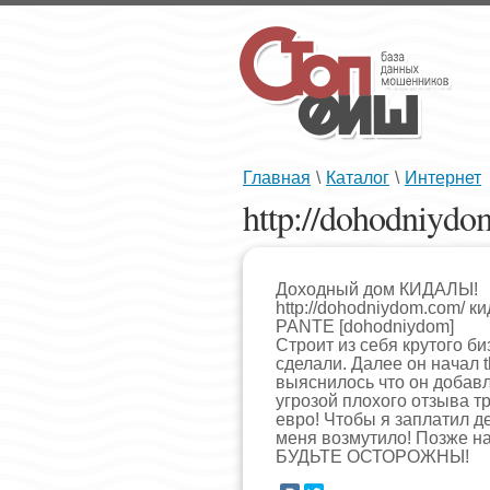
Главная
\
Каталог
\
Интернет
http://dohodniydo
Доходный дом КИДАЛЫ!
http://dohodniydom.com/ ки
PANTE [dohodniydom]
Cтроит из себя крутого би
сделали. Далее он начал
выяснилось что он добав
угрозой плохого отзыва т
евро! Чтобы я заплатил де
меня возмутило! Позже н
БУДЬТЕ ОСТОРОЖНЫ!