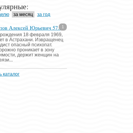
улярные:
делю
за месяц
за год
пов Алексей Юрьевич 57...
1
 рождения 18 февраля 1969,
ет в Астрахани. Извращенец
адист опасный психопат.
орожно проникает в зону
имости, держит женщин на
язи...
ь каталог