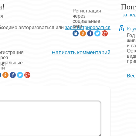
и!
Поп
Регистрация
за не
через
ся
социальные
сети
Егу
бходимо авторизоваться или
зарегистрироваться
Год
жив
и с
Ост
Написать комментарий
егистрация
вид
ерез
прив
оциальные
рия
ти
Вес