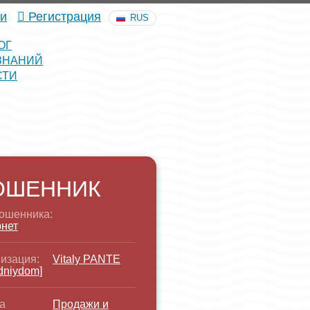
и
Регистрация
RUS
ОГ
ЗНАНИЙ
СТИ
ОШЕННИК
ошенника:
нет
изация:
Vitaly PANTE
dniydom]
а
Продажи и