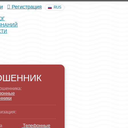
и
Регистрация
RUS
ОГ
ЗНАНИЙ
СТИ
ОШЕННИК
ошенника:
фонные
нники
изация:
а
Телефонные