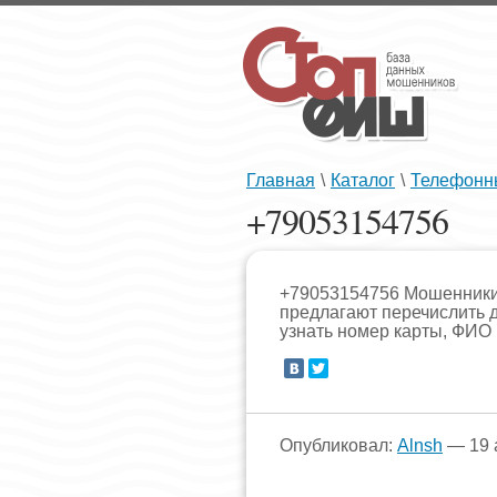
Главная
\
Каталог
\
Телефонн
+79053154756
+79053154756 Мошенники 
предлагают перечислить д
узнать номер карты, ФИО 
Опубликовал:
Alnsh
— 19 а