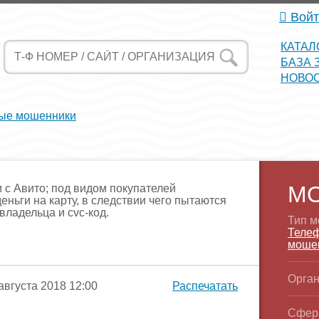
Войт
КАТАЛ
БАЗА 
НОВО
ые мошенники
М
с Авито; под видом покупателей
еньги на карту, в следствии чего пытаются
владельца и сvc-код.
Тип м
Теле
моше
Орган
вгуста 2018 12:00
Распечатать
Сфер