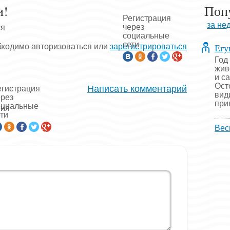
и!
Поп
Регистрация
за не
через
ся
социальные
сети
Егу
бходимо авторизоваться или
зарегистрироваться
Год
жив
и с
Ост
Написать комментарий
егистрация
вид
ерез
прив
оциальные
рия
ти
Вес