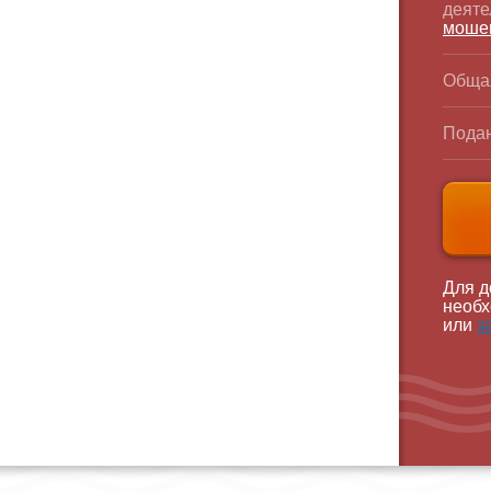
деяте
моше
Обща
Подан
Для д
необх
или
з