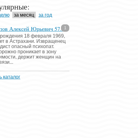
улярные:
делю
за месяц
за год
пов Алексей Юрьевич 57...
1
 рождения 18 февраля 1969,
ет в Астрахани. Извращенец
адист опасный психопат.
орожно проникает в зону
имости, держит женщин на
язи...
ь каталог