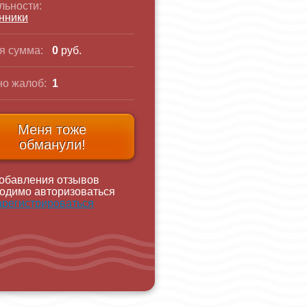
льности:
нники
я сумма:
0
руб.
о жалоб:
1
Меня тоже
обманули!
обавления отзывов
одимо авторизоваться
арегистрироваться