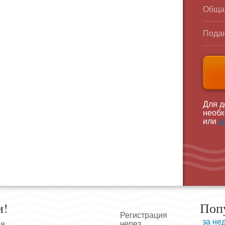
Обща
Подан
Для д
необх
или
з
и!
Поп
Регистрация
за не
через
ся