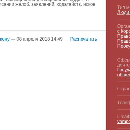
сании жалоб, заявлений, ходатайств, исков
Тип м
Люди
Орган
с Кор
Прав
акону
— 08 апреля 2018 14:49
Распечатать
Право
Проку
Сфер
деяте
Госуд
общес
Стран
Телеф
Email
vamp