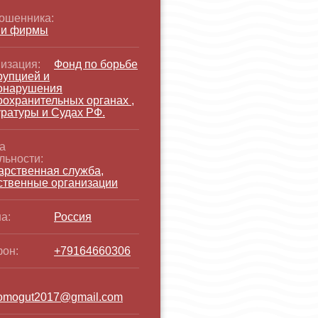
ошенника:
 и фирмы
изация:
Фонд по борьбе
рупцией и
онарушения
охранительных органах ,
ратуры и Судах РФ.
а
льности:
арственная служба,
твенные организации
а:
Россия
он:
+79164660306
:
omogut2017@gmail.com