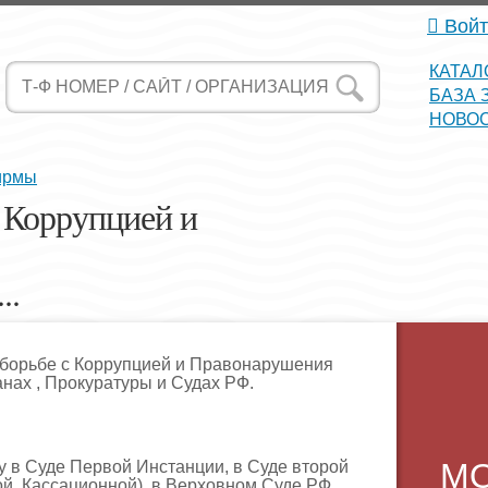
Войт
КАТАЛ
БАЗА 
НОВО
ирмы
 Коррупцией и
..
 борьбе с Коррупцией и Правонарушения
нах , Прокуратуры и Судах РФ.
М
 в Суде Первой Инстанции, в Суде второй
й, Кассационной), в Верховном Суде РФ.