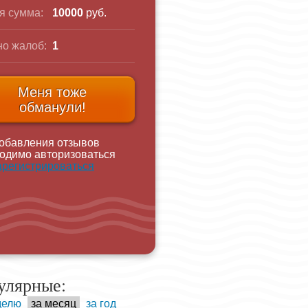
я сумма:
10000
руб.
о жалоб:
1
Меня тоже
обманули!
обавления отзывов
одимо авторизоваться
арегистрироваться
улярные:
делю
за месяц
за год