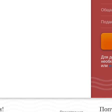
Обща
Подан
Для д
необх
или
з
и!
Поп