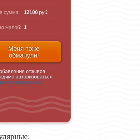
я сумма:
12100
руб.
о жалоб:
1
Меня тоже
обманули!
обавления отзывов
одимо авторизоваться
арегистрироваться
улярные: