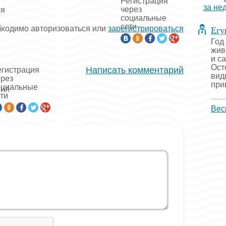
Регистрация
за не
через
ся
социальные
сети
Егу
бходимо авторизоваться или
зарегистрироваться
Год
жив
и с
Ост
Написать комментарий
егистрация
вид
ерез
прив
оциальные
рия
ти
Вес