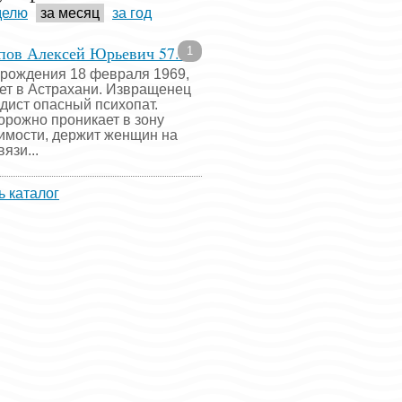
делю
за месяц
за год
пов Алексей Юрьевич 57...
1
 рождения 18 февраля 1969,
ет в Астрахани. Извращенец
адист опасный психопат.
орожно проникает в зону
имости, держит женщин на
язи...
ь каталог