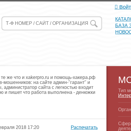
Войт
КАТАЛ
БАЗА 
НОВО
М
 те же что и xakerpro.ru и помощь-хакера.рф
в-мошенников: на сайте админ-"гарант" и
ы, администратор сайта с легкостью входит
Тип м
ю и пишет что работа выполнена - денюжки
Интер
Орган
Сфер
враля 2018 17:20
Распечатать
деяте