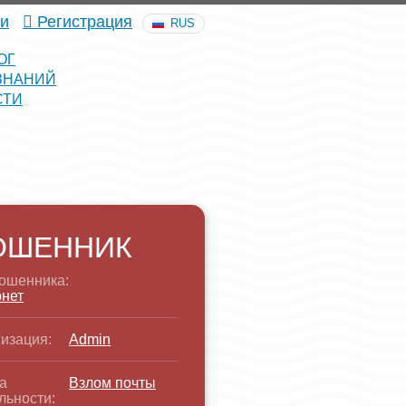
и
Регистрация
RUS
ОГ
ЗНАНИЙ
СТИ
ОШЕННИК
ошенника:
нет
изация:
Admin
а
Взлом почты
льности: