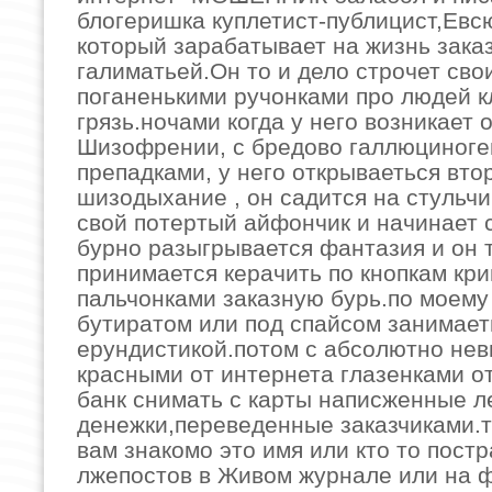
блогеришка куплетист-публицист,Евс
который зарабатывает на жизнь зака
галиматьей.Он то и дело строчет сво
поганенькими ручонками про людей к
грязь.ночами когда у него возникает
Шизофрении, с бредово галлюциног
препадками, у него открываеться вто
шизодыхание , он садится на стульчи
свой потертый айфончик и начинает с
бурно разыгрывается фантазия и он 
принимается керачить по кнопкам кр
пальчонками заказную бурь.по моему
бутиратом или под спайсом занимает
ерундистикой.потом с абсолютно не
красными от интернета глазенками о
банк снимать с карты написженные л
денежки,переведенные заказчиками.
вам знакомо это имя или кто то постр
лжепостов в Живом журнале или на ф