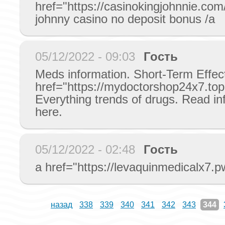
href="https://casinokingjohnnie.co
johnny casino no deposit bonus /a
05/12/2022 - 09:03
Гость
Meds information. Short-Term Effec
href="https://mydoctorshop24x7.top"
Everything trends of drugs. Read in
here.
05/12/2022 - 02:48
Гость
a href="https://levaquinmedicalx7.pw
назад
338
339
340
341
342
343
344