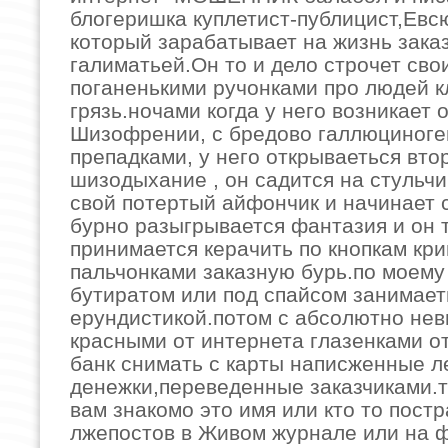
блогеришка куплетист-публицист,Евс
который зарабатывает на жизнь зака
галиматьей.Он то и дело строчет сво
поганенькими ручонками про людей к
грязь.ночами когда у него возникает
Шизофрении, с бредово галлюциног
препадками, у него открываеться вто
шизодыхание , он садится на стульчи
свой потертый айфончик и начинает с
бурно разыгрывается фантазия и он 
принимается керачить по кнопкам кр
пальчонками заказную бурь.по моему
бутиратом или под спайсом занимает
ерундистикой.потом с абсолютно не
красными от интернета глазенками о
банк снимать с карты написженные л
денежки,переведенные заказчиками.
вам знакомо это имя или кто то постр
лжепостов в Живом журнале или на ф