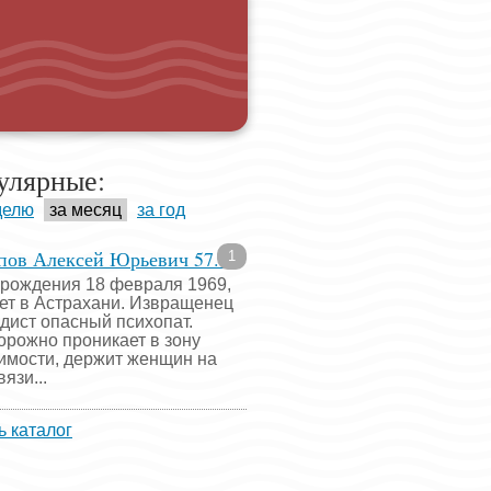
улярные:
делю
за месяц
за год
пов Алексей Юрьевич 57...
1
 рождения 18 февраля 1969,
ет в Астрахани. Извращенец
адист опасный психопат.
орожно проникает в зону
имости, держит женщин на
язи...
ь каталог