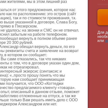
ыми жителями, мы в этом лишний раз
аться от этого предложения, которое нас
ало как по расположению: это остров (сайт
ию), так и по стоимости проживания, т.к.
о выше указанной в договоре. Слава Богу,
прямо в Пяозерском.
не удалось: на звонки и СМС он не отвечал.
Для д
ъяснил забытым на работе телефоном.
необх
 пообещал вернуть в полном объеме ранее
или
з
ре 20 300 рублей.
 Александр обещал вернуть деньги, по его
ы реквизиты счета и заявление на возврат
ту, в котором он сообщает:
Вы сами отказались, так что никаких
енты о том, что в договоре указан один дом,
икак не отреагировал.
интересный экзерсис (синтаксис и
ена): «..просто прошу понять что мы
торую нам сообщает принимающая
ами получается, что ООО «Коттеджи
качество предлагаемого клиенту «товара».
опыт, описанный в данном отзыве, поможет
 заботливо отложенные на отпуск, а так же
льше только Вам решать иметь дело с ООО
неджером Александром или нет.