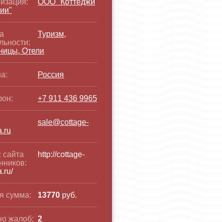
изация:
ООО "Коттеджи
ии"
а
Туризм,
льности:
ницы, Отели
а:
Россия
он:
+7 911 436 9965
:
sale@cottage-
a.ru
 сайта
http://cottage-
нников:
a.ru/
я сумма:
13770
руб.
о жалоб:
2