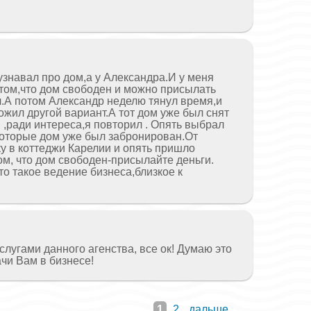
 узнавал про дом,а у Александра.И у меня
о том,что дом свободен и можно присылать
л.А потом Александр неделю тянул время,и
ожил другой вариант.А тот дом уже был снят
 ,ради интереса,я повторил . Опять выбрал
которые дом уже был забронирован.От
ку в коттеджи Карелии и опять пришло
ом, что дом свободен-присылайте деньги.
то такое ведение бизнеса,близкое к
слугами данного агенства, все ок! Думаю это
ачи Вам в бизнесе!
1
2
дальше