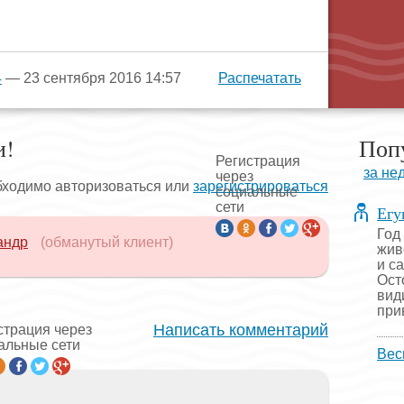
4
— 23 сентября 2016 14:57
Распечатать
и!
Поп
Регистрация
за не
через
бходимо авторизоваться или
зарегистрироваться
социальные
сети
Егу
Год
андр
(обманутый клиент)
жив
и с
Ост
вид
прив
Написать комментарий
страция через
альные сети
Вес