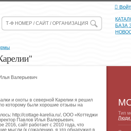
Войт
КАТАЛ
БАЗА 
НОВО
ирмы
Карелии"
Илья Валерьевич
М
алки и охоты в северной Карелии я решил
 по которому были хорошие отзывы на
Тип м
ось: http://cottage-karelia.ru/, ООО «Коттеджи
Люди
иректор Павлов Илья Валерьевич.
 2016, сайт работает с 2010 года, что
ие мысли (к сожалению, я это обнаружил в