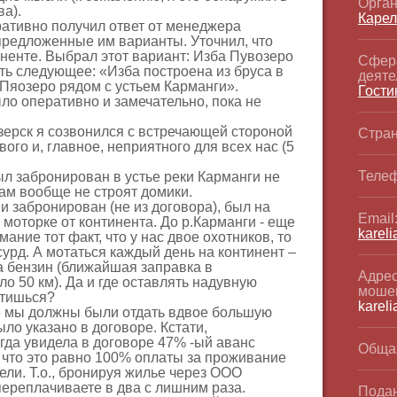
Орган
а).
Карел
ративно получил ответ от менеджера
предложенные им варианты. Уточнил, что
ненте. Выбрал этот вариант: Изба Пувозеро
Сфер
ть следующее: «Изба построена из бруса в
деяте
 Пяозеро рядом с устьем Карманги».
Гости
ло оперативно и замечательно, пока не
озерск я созвонился с встречающей стороной
Стран
ого и, главное, неприятного для всех нас (5
Телеф
ыл забронирован в устье реки Карманги не
там вообще не строят домики.
ми забронирован (не из договора), был на
Email
а моторке от континента. До р.Карманги - еще
kareli
ние тот факт, что у нас двое охотников, то
сурд. А мотаться каждый день на континент –
 бензин (ближайшая заправка в
Адрес
ло 50 км). Да и где оставлять надувную
моше
отишься?
kareli
те мы должны были отдать вдвое большую
ло указано в договоре. Кстати,
гда увидела в договоре 47% -ый аванс
Обща
, что это равно 100% оплаты за проживание
ели. Т.о., бронируя жилье через ООО
ереплачиваете в два с лишним раза.
Подан