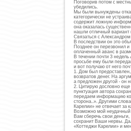
Поговорив потом с местн
убедились.
Мы были вынуждены отказ
категорически не устраив
содержит ложную информац
она оказалась существенн
нашли отличный вариант 
Связаться с Александром 
В последствии он это об
Позднее он перезвонил и
оплаченный аванс в разме
В течении почти 3 недель
просьбе ему были передан
и вот получаю от него поч
1. Дом был предоставлен, 
возвратов денег. На аргум
а предложен другой - он н
2. Цитирую дословно еще 
пунктуация автора сохран
передаем информацию ко
сторона..». Другими слов
Карелии» не отвечает за 
Возможно мой неудачный 
Вам сберечь свои деньги,
сохранит Ваши нервы. Да
«Коттеджи Карелии» и ме