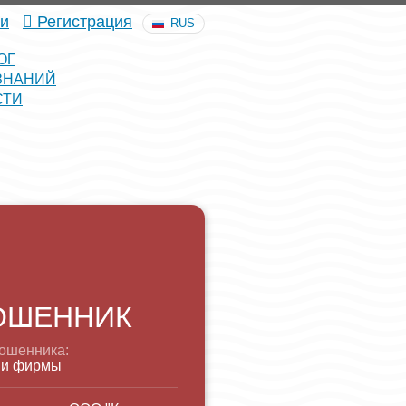
и
Регистрация
RUS
ОГ
ЗНАНИЙ
СТИ
ОШЕННИК
ошенника:
 и фирмы