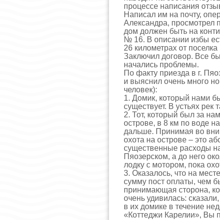
процессе написания отзыв
Написал им на почту, опе
Александра, просмотрел 
дом должен быть на конти
№ 16. В описании избы ес
26 километрах от поселка
Заключил договор. Все бы
начались проблемы.
По факту приезда в г. Пя
и выяснил очень много нов
человек):
1. Домик, который нами б
существует. В устьях рек 
2. Тот, который был за на
острове, в 8 км по воде н
дальше. Принимая во внима
охота на острове – это аб
существенные расходы на
Пяозерском, а до него око
лодку с мотором, пока ох
3. Оказалось, что на мес
сумму пост оплаты, чем бы
принимающая сторона, ко
очень удивилась: сказали
в их домике в течение нед
«Коттеджи Карелии», Вы п