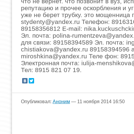
что не вернет. что позвонит в вуз, ис
репутацию и прочее оскорбления и уг
уже не берет трубку. это мощенница 
stydenty@yandex.ru
Телефoн: 891631
89158356812 E-mail:
nika.kuckuschck
Эл. почта:
polina-rumentzeva@yandex
для связи: 89158394589 Эл. почта:
in
chistiakova@yandex.ru
89158З94596
miroshkina@yandex.ru
Теле фон: 891
Электронная почта:
iulija-menshikov
Тел: 8915 821 07 19.
Опубликовал:
Аноним
— 11 ноября 2014 16:50